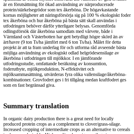
är en förutsättning för ökad användning av närproducerade
protein/stärkelsegrödor som tex åkerböna. De högavkastande
kornas möjligheter att näringsförsörja sig på 100 % ekologiskt foder
tex åkerböna och hur åkerböna på bästa sätt skall användas i
utfodringen behöver därför ytterligare belysas. Genomförda
odlingsförsök där åkerböna samodlats med vårvete, både i
Värmland och Västerbotten har gett betydligt högre skörd än av
ärt/havre (9 ton Ts/ha jämfört med 6 ton Ts/ha). Målet för detta
projekt är att ta fram underlag för och utforma råd avseende bästa
möjliga användning av ekologiskt odlad helgrödesensilage av
åkerböna i utfodringen till mjölkkor. I en jämförande
utfodringsstudie, omfattande beräkning av konsumtion,
foderutbyte, mjölkproduktion, N-effektivitet och
mjölksammasättning, utvärderas fyra olika vallensilage/åkerböna-
kombinationer. Grovfodret ges i fri tillgång medan kraftfodret ges
som en fast begränsad giva.
Summary translation
In organic dairy production there is a great need for locally
produced protein crops as a complement to clover/grass-silage.
Increased cropping of intermediate crops as an alternative to cereals