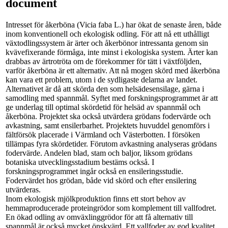
document
Intresset för åkerböna (Vicia faba L.) har ökat de senaste åren, både
inom konventionell och ekologisk odling. För att nå ett uthålligt
växtodlingssystem är ärter och åkerbönor intressanta genom sin
kvävefixerande förmåga, inte minst i ekologiska system. Ärter kan
drabbas av ärtrotröta om de förekommer för tätt i växtföljden,
varför åkerböna är ett alternativ. Att nå mogen skörd med åkerböna
kan vara ett problem, utom i de sydligaste delarna av landet.
Alternativet är då att skörda den som helsädesensilage, gärna i
samodling med spannmål. Syftet med forskningsprogrammet är att
ge underlag till optimal skördetid för helsäd av spannmål och
åkerböna. Projektet ska också utvärdera grödans fodervärde och
avkastning, samt ensilerbarhet. Projektets huvuddel genomförs i
fältförsök placerade i Värmland och Västerbotten. I försöken
tillämpas fyra skördetider. Förutom avkastning analyseras grödans
fodervärde. Andelen blad, stam och baljor, liksom grödans
botaniska utvecklingsstadium bestäms också. I
forskningsprogrammet ingår också en ensileringsstudie.
Fodervärdet hos grödan, både vid skörd och efter ensilering
utvärderas.
Inom ekologisk mjölkproduktion finns ett stort behov av
hemmaproducerade proteingrödor som komplement till vallfodret.
En ökad odling av omväxlinggrödor för att få alternativ till
spannmål är också mycket önskvärd. Ett vallfoder av god kvalitet