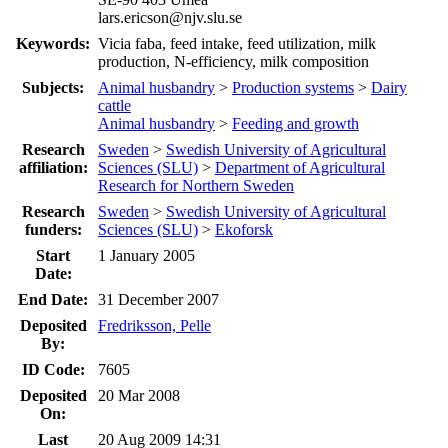
lars.ericson@njv.slu.se
Keywords:
Vicia faba, feed intake, feed utilization, milk
production, N-efficiency, milk composition
Subjects:
Animal husbandry
>
Production systems
>
Dairy
cattle
Animal husbandry
>
Feeding and growth
Research
Sweden
>
Swedish University of Agricultural
affiliation:
Sciences (SLU)
>
Department of Agricultural
Research for Northern Sweden
Research
Sweden
>
Swedish University of Agricultural
funders:
Sciences (SLU)
>
Ekoforsk
Start
1 January 2005
Date:
End Date:
31 December 2007
Deposited
Fredriksson, Pelle
By:
ID Code:
7605
Deposited
20 Mar 2008
On:
Last
20 Aug 2009 14:31