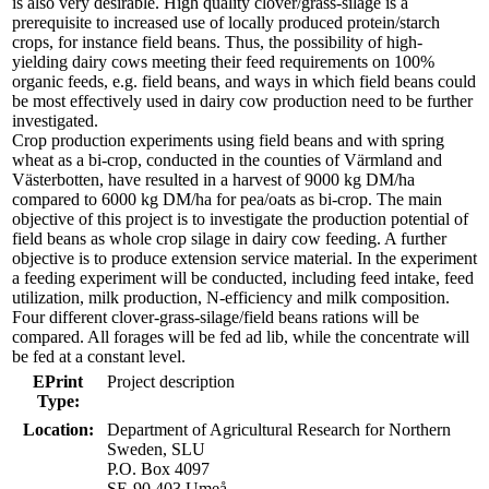
is also very desirable. High quality clover/grass-silage is a
prerequisite to increased use of locally produced protein/starch
crops, for instance field beans. Thus, the possibility of high-
yielding dairy cows meeting their feed requirements on 100%
organic feeds, e.g. field beans, and ways in which field beans could
be most effectively used in dairy cow production need to be further
investigated.
Crop production experiments using field beans and with spring
wheat as a bi-crop, conducted in the counties of Värmland and
Västerbotten, have resulted in a harvest of 9000 kg DM/ha
compared to 6000 kg DM/ha for pea/oats as bi-crop. The main
objective of this project is to investigate the production potential of
field beans as whole crop silage in dairy cow feeding. A further
objective is to produce extension service material. In the experiment
a feeding experiment will be conducted, including feed intake, feed
utilization, milk production, N-efficiency and milk composition.
Four different clover-grass-silage/field beans rations will be
compared. All forages will be fed ad lib, while the concentrate will
be fed at a constant level.
EPrint
Project description
Type:
Location:
Department of Agricultural Research for Northern
Sweden, SLU
P.O. Box 4097
SE-90 403 Umeå