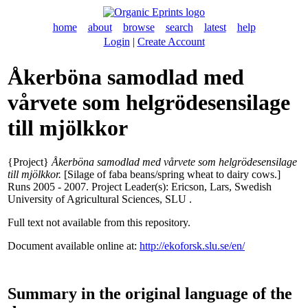
home
about
browse
search
latest
help
Login
|
Create Account
Åkerböna samodlad med
vårvete som helgrödesensilage
till mjölkkor
{Project}
Åkerböna samodlad med vårvete som helgrödesensilage
till mjölkkor.
[Silage of faba beans/spring wheat to dairy cows.]
Runs 2005 - 2007. Project Leader(s):
Ericson, Lars
, Swedish
University of Agricultural Sciences, SLU .
Full text not available from this repository.
Document available online at:
http://ekoforsk.slu.se/en/
Summary in the original language of the