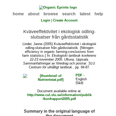
home
about
browse
search
latest
help
Login
|
Create Account
Kväveeffektivitet i ekologisk odling-
slutsatser från gårdsstatistik
Linder, Janne
(2005) Kväveeffektivitet i ekologisk
odling-slutsatser från gårdsstatistik. [Nitrogen
efficiency in organic farming-conclusions from
farm statistics.] In:
Ekologiskt lantbruk konferens
22-23 november 2005. Ultuna, Uppsala.
Sammanfattningar av föredrag och postrar. SLU.
Centrum för uthålligt lantbruk.
, pp. 84-87.
PDF
-
English
55kB
Document available online at:
http://www.cul.slu.se/information/publik
/konfrapport2005.pdf
Summary in the original language of
the document