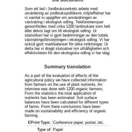
Som ett led i Jordbruksverkets arbete med
utvärdering av jordbrukspolitikens miljöeffekter har
vi samlat in uppgifter om användningen av
växtnäring i ekologisk odling. Telefonintervjuer
genomfördes med cirka 1200 lantbrukare som helt
eller delvis lagt om till ekologisk odling. Ur
statistiken har vi gjort bedömningar av den totala
växtnäringsförsörjningen i ekologisk odling. Vi har
också gjort markbalanser för olika inriktningar. Ur
detta har vi dragit slutsatser om uthålligheten och
effektiviteten för den ekologiska odling vi har idag.
Summary translation
As a part of the evaluation of effects of the
agricultural policy we have collected information
from farmers on the use of plant nutrients. An
interview was done with 1200 organic farmers.
From the statistics the total application of
nutrients has been estimated. Soil surface
balances have been calculated for different types
of farms. From there conclusions have been
made on sustainability and efficiency of organic
farming.
EPrint Type:
Conference paper, poster, etc.
Type of
Paper