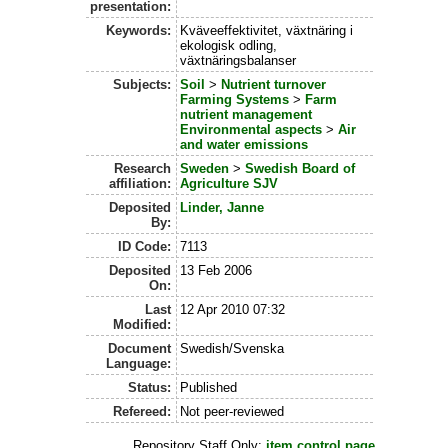
presentation:
Keywords:
Kväveeffektivitet, växtnäring i
ekologisk odling,
växtnäringsbalanser
Subjects:
Soil
>
Nutrient turnover
Farming Systems
>
Farm
nutrient management
Environmental aspects
>
Air
and water emissions
Research
Sweden
>
Swedish Board of
affiliation:
Agriculture SJV
Deposited
Linder, Janne
By:
ID Code:
7113
Deposited
13 Feb 2006
On:
Last
12 Apr 2010 07:32
Modified:
Document
Swedish/Svenska
Language:
Status:
Published
Refereed:
Not peer-reviewed
Repository Staff Only:
item control page