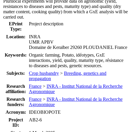
Plurilocal experiments will provide data on agronomic (yield,
resistances to diseases and pests, maturity type) and quality (dry
matter content, cooking quality) from which a GxE analysis will be
carried out.
EPrint
Project description
Type:
Location:
INRA
UMR APBV
Domaine de Keraïber 29260 PLOUDANIEL France
Keywords:
Organic farming, Potato, idéotypes, GxE
interactions, yield, quality, maturity type, résistance
to diseases and pests, genetic resources.
Subjects:
Crop husbandry
>
Breeding, genetics and
propagation
Research
France
>
INRA - Institut National de la Recherche
affiliation:
Agronomique
Research
France
>
INRA - Institut National de la Recherche
funders:
Agronomique
Acronym:
IDEOBIOPOTE
Project
AB2-6
ID: