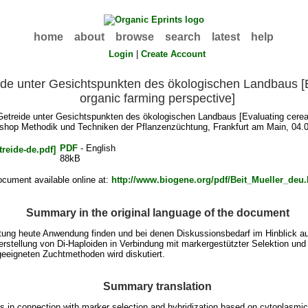
home
about
browse
search
latest
help
Login
|
Create Account
ide unter Gesichtspunkten des ökologischen Landbaus [
organic farming perspective]
etreide unter Gesichtspunkten des ökologischen Landbaus [Evaluating cereal
shop Methodik und Techniken der Pflanzenzüchtung, Frankfurt am Main, 04.0
PDF
- English
88kB
cument available online at:
http://www.biogene.org/pdf/Beit_Mueller_deu
Summary in the original language of the document
ung heute Anwendung finden und bei denen Diskussionsbedarf im Hinblick au
Herstellung von Di-Haploiden in Verbindung mit markergestützter Selektion un
geeigneten Zuchtmethoden wird diskutiert.
Summary translation
 in connection with marker selection and hybridization based on cytoplasmic po