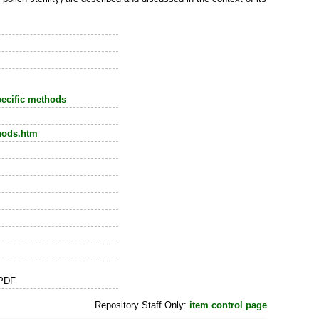
ecific methods
hods.htm
.PDF
Repository Staff Only:
item control page