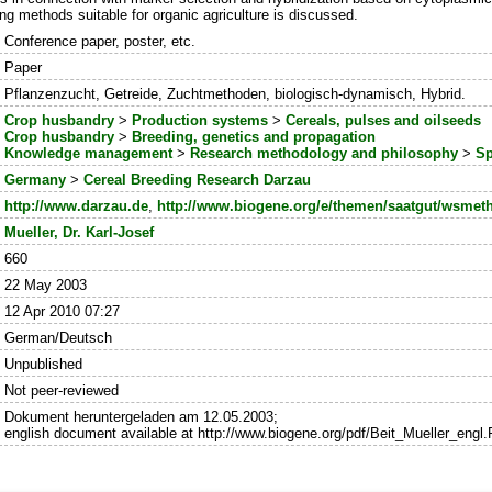
ding methods suitable for organic agriculture is discussed.
Conference paper, poster, etc.
Paper
Pflanzenzucht, Getreide, Zuchtmethoden, biologisch-dynamisch, Hybrid.
Crop husbandry
>
Production systems
>
Cereals, pulses and oilseeds
Crop husbandry
>
Breeding, genetics and propagation
Knowledge management
>
Research methodology and philosophy
>
Sp
Germany
>
Cereal Breeding Research Darzau
http://www.darzau.de
,
http://www.biogene.org/e/themen/saatgut/wsmet
Mueller, Dr. Karl-Josef
660
22 May 2003
12 Apr 2010 07:27
German/Deutsch
Unpublished
Not peer-reviewed
Dokument heruntergeladen am 12.05.2003;
english document available at http://www.biogene.org/pdf/Beit_Mueller_engl