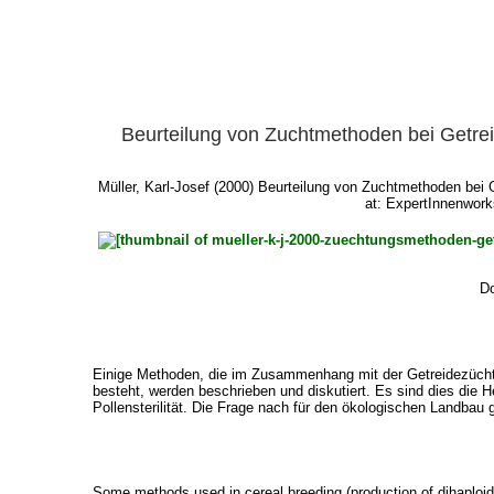
Beurteilung von Zuchtmethoden bei Getre
Müller, Karl-Josef
(2000) Beurteilung von Zuchtmethoden bei G
at: ExpertInnenwork
Do
Einige Methoden, die im Zusammenhang mit der Getreidezücht
besteht, werden beschrieben und diskutiert. Es sind dies die 
Pollensterilität. Die Frage nach für den ökologischen Landbau 
Some methods used in cereal breeding (production of dihaploids