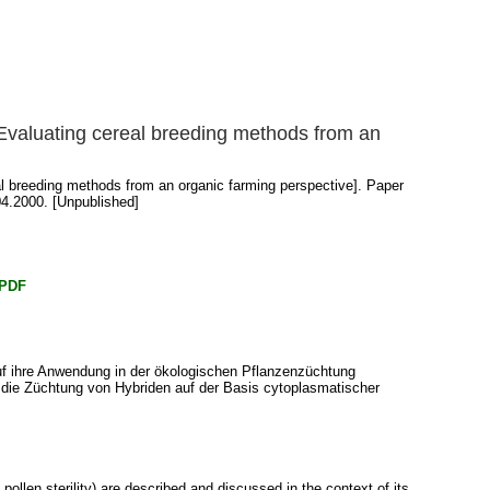
Evaluating cereal breeding methods from an
 breeding methods from an organic farming perspective]. Paper
4.2000. [Unpublished]
.PDF
f ihre Anwendung in der ökologischen Pflanzenzüchtung
d die Züchtung von Hybriden auf der Basis cytoplasmatischer
llen sterility) are described and discussed in the context of its