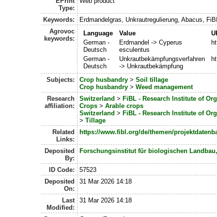
EPrint
Web product
Type:
Keywords:
Erdmandelgras, Unkrautregulierung, Abacus, Fi
Agrovoc
Language
Value
U
keywords:
German -
Erdmandel -> Cyperus
h
Deutsch
esculentus
German -
Unkrautbekämpfungsverfahren
h
Deutsch
-> Unkrautbekämpfung
Subjects:
Crop husbandry
>
Soil tillage
Crop husbandry
>
Weed management
Research
Switzerland
>
FiBL - Research Institute of Or
affiliation:
Crops
>
Arable crops
Switzerland
>
FiBL - Research Institute of Or
>
Tillage
Related
https://www.fibl.org/de/themen/projektdatenb
Links:
Deposited
Forschungsinstitut für biologischen Landbau
By:
ID Code:
57523
Deposited
31 Mar 2026 14:18
On:
Last
31 Mar 2026 14:18
Modified: