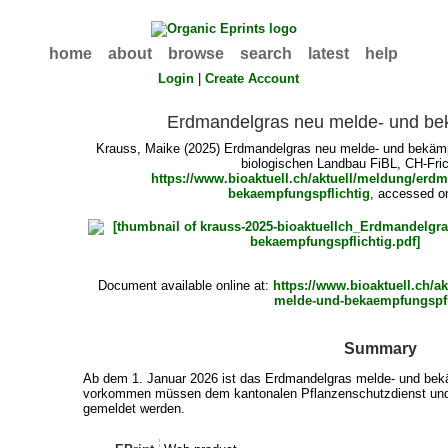
home
about
browse
search
latest
help
Login
|
Create Account
Erdmandelgras neu melde- und bek
Krauss, Maike
(2025) Erdmandelgras neu melde- und bekämpfu
biologischen Landbau FiBL, CH-Fric
https://www.bioaktuell.ch/aktuell/meldung/erd
bekaempfungspflichtig
, accessed o
Document available online at:
https://www.bioaktuell.ch/
melde-und-bekaempfungspfl
Summary
Ab dem 1. Januar 2026 ist das Erdmandelgras melde- und bekä
vorkommen müssen dem kantonalen Pflanzenschutzdienst und
gemeldet werden.