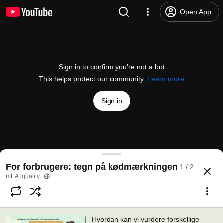
Open App
Sign in to confirm you’re not a bot
This helps protect our community.
Learn more
Sign in
Hvordan kan vi vurdere forskellige dyreholdsprak
For forbrugere: tegn på kødmærkningen
1 / 2
@
meatquality8658
No likes
3 views
6 months ago
more
mEATquality
Subscribe
Hvordan kan vi vurdere forskellige
Comments