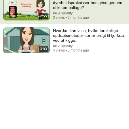
dyreholdspraksisser hos grise gennem
etiketemballage?
Comment...
mEATquality
2:55
3 views • 6 months ago
Hvordan kan vi se, hvilke forskellige
opdrætsmetoder der er brugt til fjerkræ,
ved at kigge...
mEATquality
3:03
4 views • 5 months ago
32:16
Delta Pilot Arrested 20 Minutes Before Departure
74 Gear
•
11M views