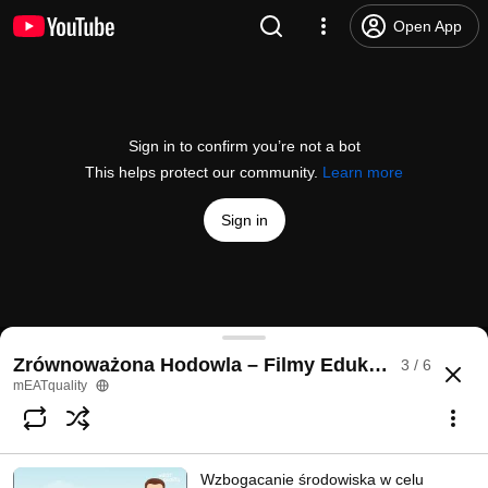
Open App
Sign in to confirm you’re not a bot
This helps protect our community.
Learn more
Sign in
Wzbogacanie środowiska w celu poprawy dobrosta
Zrównoważona Hodowla – Filmy Edukacyjne
3 / 6
@
meatquality8658
1 like
14 views
6 months ago
more
mEATquality
Subscribe
Wzbogacanie środowiska w celu
Comments