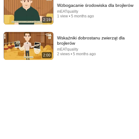
Wzbogacanie środowiska dla brojlerów
mEATquality
1 view • 5 months ago
2:19
Wskaźniki dobrostanu zwierząt dla
brojlerów
mEATquality
2 views • 5 months ago
2:00
31:08
10 US Bread Brands to AVOID and 3 That Are
Actually Safe
Consumer Exposed
•
3.2M views