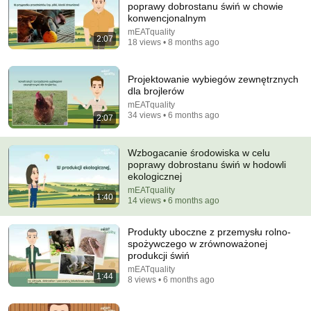
poprawy dobrostanu świń w chowie
konwencjonalnym
Comment...
mEATquality
2:07
18 views • 8 months ago
Projektowanie wybiegów zewnętrznych
dla brojlerów
mEATquality
34 views • 6 months ago
2:07
Wzbogacanie środowiska w celu
poprawy dobrostanu świń w hodowli
ekologicznej
mEATquality
1:40
14 views • 6 months ago
2:01:02
Produkty uboczne z przemysłu rolno-
Porzucił swoją „grubą i zaniedbaną” żonę. Rok
spożywczego w zrównoważonej
później na zjeździe zaniemówił.
produkcji świń
Khamrul mohd nor
mEATquality
New
32K views
1:44
8 views • 6 months ago