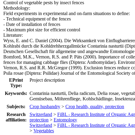
Control of vegetable pests by insect fences
Methodology:
Field experiments in experimental and on-farm situations to define:
- Technical equipment of the fences
- Date of installation of fences
- Maximum plot size for efficient control
Literature:
Wyss, E. and C. Daniel (2004). Die Wirksamkeit von Einflugbarrier
Kohlrabi durch die Kohldrehherzgallmücke Contarinia nasturtii (Dipt
Deutschen Gesellschaft für allgemeine und angewandte Entomologie
Bomford, M.K., Vernon, R.S. and P. Päts (2000). Importance of colle
fences for managing cabbage flies (Diptera: Anthomyiidae). Enviro
Vernon, R.S. and R.R. McGregor (1999). Exclusion fences reduce colon
Psila rosae (Diptera: Psilidae) Journal of the Entomological Society 
EPrint
Project description
Type:
Keywords:
Contarinia nasturtii, Delia radicum, Delia rosae, vegeta
Gemüsebau, Möhrenfliege, Kohlschädlinge, Insektenz
Subjects:
Crop husbandry
>
Crop health, quality, protection
Research
Switzerland
>
FiBL - Research Institute of Organic Agr
affiliation:
protection
>
Entomology
Switzerland
>
FiBL - Research Institute of Organic Agr
>
Vegetables