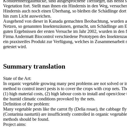
Kohldrehherzgallmücke, sind ausgesprochene Tiefflieger, das heisst 
Vegetation fort. Stellt man ihnen ein Hindernis in den Weg, versuch
Hindernis auch noch einen Überhang, so bleiben die Schädlinge dort
hin zum Licht ausweichen.
Ausgehend von dieser in Kanada gemachten Beobachtung, wurden am
Netzen, so genannten Insektenzäunen, gemacht, um Schädlinge am Ei
guten Ergebnissen der ersten Versuche im Jahr 2002, wurden in den 
Firma Andermatt Biocontrol verschiedene Prototypen des Insektenzau
ein praxisreifes Produkt zur Verfügung, welches in Zusammenarbei
getestet wird.
Summary translation
State of the Art:
In organic vegetable growing many pest problems are not solved or in
method to control insect pests is to cover the crops with crop nets. T
(1) high material costs, (2) high labour costs to install and open/clos
the humid climatic conditions provoked by the nets.
Definition of the problem:
Many vegetable pests like the carrot fly (Delia rosae), the cabbage 
(Contarinia nasturtii) are insufficiently controlled in organic vegetab
methods should be found.
Project aims: