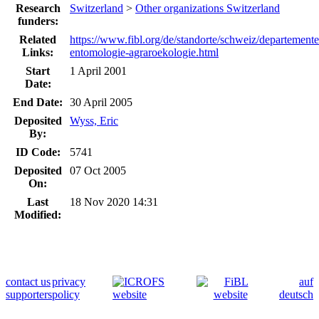
Research
Switzerland
>
Other organizations Switzerland
funders:
Related
https://www.fibl.org/de/standorte/schweiz/departement
Links:
entomologie-agraroekologie.html
Start
1 April 2001
Date:
End Date:
30 April 2005
Deposited
Wyss, Eric
By:
ID Code:
5741
Deposited
07 Oct 2005
On:
Last
18 Nov 2020 14:31
Modified:
contact us
privacy
auf
supporters
policy
deutsch