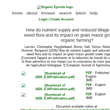
home
about
browse
search
latest
help
Login
|
Create Account
How do nutrient supply and reduced tillage
weed flora and its impact on grain maize g
organic farming?
Lacroix, Christophe
;
Huyghebaert, Bruno
;
Sail, Simon
;
Abra
Dumont, Benjamin
(2026) How do nutrient supply and reduced t
weed flora and its impact on grain maize growth under org
[Comment l'apport en nutriments et la réduction du travail du so
la flore adventice et son impact sur la croissance du maïs gra
de l'agriculture biologique ?]
European Journal of Agronom
PDF
- Published 
English
3MB
PDF
- English
3MB
PDF
- English
3MB
Document available online at: