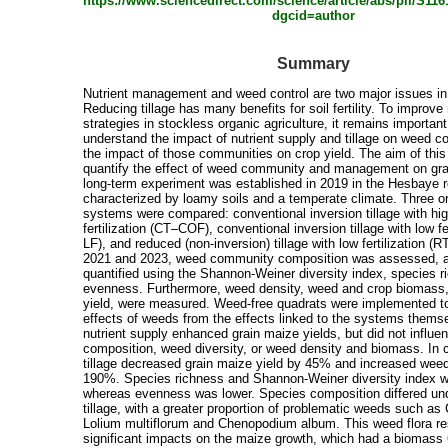
https://www.sciencedirect.com/science/article/abs/pii/S1
dgcid=author
Summary
Nutrient management and weed control are two major issues in
Reducing tillage has many benefits for soil fertility. To impro
strategies in stockless organic agriculture, it remains important
understand the impact of nutrient supply and tillage on weed 
the impact of those communities on crop yield. The aim of this
quantify the effect of weed community and management on grai
long-term experiment was established in 2019 in the Hesbaye r
characterized by loamy soils and a temperate climate. Three o
systems were compared: conventional inversion tillage with hi
fertilization (CT–COF), conventional inversion tillage with low fe
LF), and reduced (non-inversion) tillage with low fertilization 
2021 and 2023, weed community composition was assessed, a
quantified using the Shannon-Weiner diversity index, species r
evenness. Furthermore, weed density, weed and crop biomass,
yield, were measured. Weed-free quadrats were implemented to
effects of weeds from the effects linked to the systems thems
nutrient supply enhanced grain maize yields, but did not influe
composition, weed diversity, or weed density and biomass. In 
tillage decreased grain maize yield by 45% and increased we
190%. Species richness and Shannon-Weiner diversity index w
whereas evenness was lower. Species composition differed un
tillage, with a greater proportion of problematic weeds such as
Lolium multiflorum and Chenopodium album. This weed flora re
significant impacts on the maize growth, which had a biomass