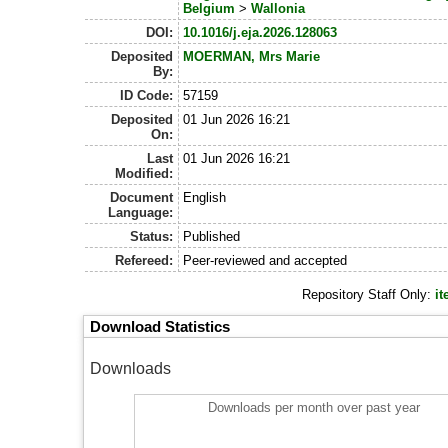
Belgium
>
Wallonia
DOI:
10.1016/j.eja.2026.128063
Deposited
MOERMAN, Mrs Marie
By:
ID Code:
57159
Deposited
01 Jun 2026 16:21
On:
Last
01 Jun 2026 16:21
Modified:
Document
English
Language:
Status:
Published
Refereed:
Peer-reviewed and accepted
Repository Staff Only:
i
Download Statistics
Downloads
Downloads per month over past year