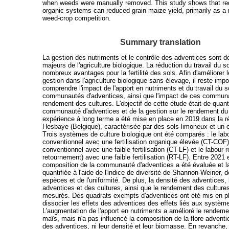
when weeds were manually removed. This study shows that red
organic systems can reduced grain maize yield, primarily as a r
weed-crop competition.
Summary translation
La gestion des nutriments et le contrôle des adventices sont 
majeurs de l'agriculture biologique. La réduction du travail du s
nombreux avantages pour la fertilité des sols. Afin d'améliorer 
gestion dans l'agriculture biologique sans élevage, il reste impo
comprendre l'impact de l'apport en nutriments et du travail du s
communautés d'adventices, ainsi que l'impact de ces communa
rendement des cultures. L'objectif de cette étude était de quantif
communauté d'adventices et de la gestion sur le rendement du
expérience à long terme a été mise en place en 2019 dans la r
Hesbaye (Belgique), caractérisée par des sols limoneux et un 
Trois systèmes de culture biologique ont été comparés : le lab
conventionnel avec une fertilisation organique élevée (CT-COF),
conventionnel avec une faible fertilisation (CT-LF) et le labour 
retournement) avec une faible fertilisation (RT-LF). Entre 2021 
composition de la communauté d'adventices a été évaluée et la
quantifiée à l'aide de l'indice de diversité de Shannon-Weiner, 
espèces et de l'uniformité. De plus, la densité des adventices
adventices et des cultures, ainsi que le rendement des culture
mesurés. Des quadrats exempts d'adventices ont été mis en pl
dissocier les effets des adventices des effets liés aux syst
L'augmentation de l'apport en nutriments a amélioré le rendeme
maïs, mais n'a pas influencé la composition de la flore adventic
des adventices, ni leur densité et leur biomasse. En revanche, 