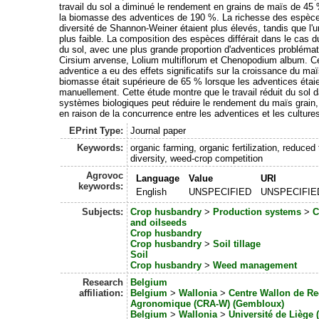
travail du sol a diminué le rendement en grains de maïs de 4
la biomasse des adventices de 190 %. La richesse des espèces
diversité de Shannon-Weiner étaient plus élevés, tandis que l'un
plus faible. La composition des espèces différait dans le cas du
du sol, avec une plus grande proportion d'adventices problémat
Cirsium arvense, Lolium multiflorum et Chenopodium album. Ce
adventice a eu des effets significatifs sur la croissance du maï
biomasse était supérieure de 65 % lorsque les adventices étai
manuellement. Cette étude montre que le travail réduit du sol 
systèmes biologiques peut réduire le rendement du maïs grain,
en raison de la concurrence entre les adventices et les culture
EPrint Type:
Journal paper
Keywords:
organic farming, organic fertilization, reduced 
diversity, weed-crop competition
Agrovoc
Language
Value
URI
keywords:
English
UNSPECIFIED
UNSPECIFIE
Subjects:
Crop husbandry
>
Production systems
>
C
and oilseeds
Crop husbandry
Crop husbandry
>
Soil tillage
Soil
Crop husbandry
>
Weed management
Research
Belgium
affiliation:
Belgium
>
Wallonia
>
Centre Wallon de R
Agronomique (CRA-W) (Gembloux)
Belgium
>
Wallonia
>
Université de Liège 