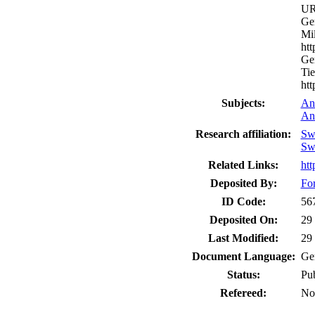
UR
Ge
Mi
htt
Ge
Tie
htt
Subjects:
An
An
Research affiliation:
Swi
Swi
Related Links:
htt
Deposited By:
For
ID Code:
56
Deposited On:
29
Last Modified:
29
Document Language:
Ge
Status:
Pu
Refereed:
No