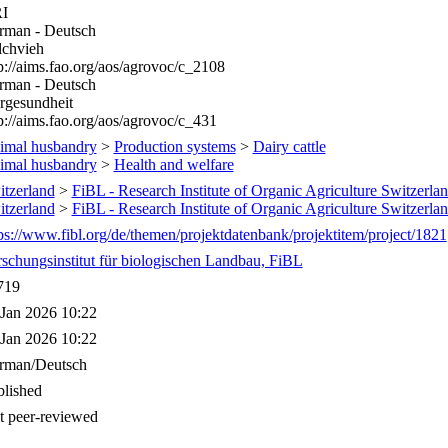
I
rman - Deutsch
lchvieh
p://aims.fao.org/aos/agrovoc/c_2108
rman - Deutsch
rgesundheit
p://aims.fao.org/aos/agrovoc/c_431
imal husbandry
>
Production systems
>
Dairy cattle
imal husbandry
>
Health and welfare
tzerland
>
FiBL - Research Institute of Organic Agriculture Switzerla
tzerland
>
FiBL - Research Institute of Organic Agriculture Switzerla
ps://www.fibl.org/de/themen/projektdatenbank/projektitem/project/1821
schungsinstitut für biologischen Landbau, FiBL
719
 Jan 2026 10:22
 Jan 2026 10:22
rman/Deutsch
blished
t peer-reviewed