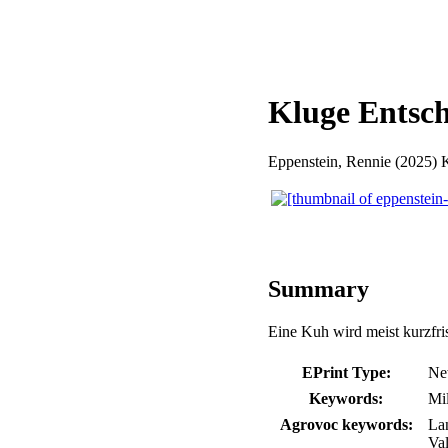
Kluge Entsch
Eppenstein, Rennie
(2025) K
Summary
Eine Kuh wird meist kurzfris
EPrint Type:
New
Keywords:
Mil
Agrovoc keywords:
La
Va