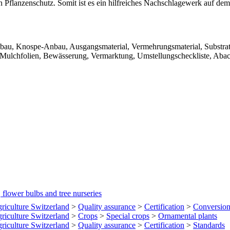
 Pflanzenschutz. Somit ist es ein hilfreiches Nachschlagewerk auf dem
bau, Knospe-Anbau, Ausgangsmaterial, Vermehrungsmaterial, Substrate
, Mulchfolien, Bewässerung, Vermarktung, Umstellungscheckliste, Ab
 flower bulbs and tree nurseries
griculture Switzerland
>
Quality assurance
>
Certification
>
Conversio
griculture Switzerland
>
Crops
>
Special crops
>
Ornamental plants
griculture Switzerland
>
Quality assurance
>
Certification
>
Standards