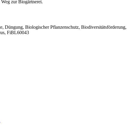
 Weg zur Biogärtnerei.
, Düngung, Biologischer Pflanzenschutz, Biodiversitätsförderung,
acus, FiBL60043
n