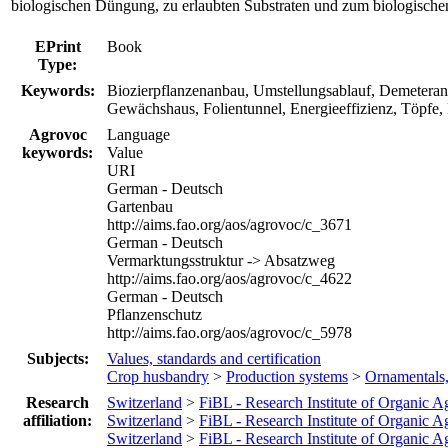
biologischen Düngung, zu erlaubten Substraten und zum biologischen
EPrint
Book
Type:
Keywords:
Biozierpflanzenanbau, Umstellungsablauf, Demeteran
Gewächshaus, Folientunnel, Energieeffizienz, Töpfe
Agrovoc
Language
keywords:
Value
URI
German - Deutsch
Gartenbau
http://aims.fao.org/aos/agrovoc/c_3671
German - Deutsch
Vermarktungsstruktur -> Absatzweg
http://aims.fao.org/aos/agrovoc/c_4622
German - Deutsch
Pflanzenschutz
http://aims.fao.org/aos/agrovoc/c_5978
Subjects:
Values, standards and certification
Crop husbandry
>
Production systems
>
Ornamentals,
Research
Switzerland
>
FiBL - Research Institute of Organic A
affiliation:
Switzerland
>
FiBL - Research Institute of Organic A
Switzerland
>
FiBL - Research Institute of Organic A