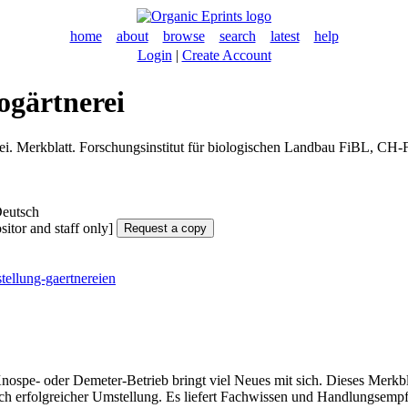
home
about
browse
search
latest
help
Login
|
Create Account
ogärtnerei
i. Merkblatt. Forschungsinstitut für biologischen Landbau FiBL, CH-F
eutsch
itor and staff only]
tellung-gaertnereien
nospe- oder Demeter-Betrieb bringt viel Neues mit sich. Dieses Merkb
ch erfolgreicher Umstellung. Es liefert Fachwissen und Handlungsem