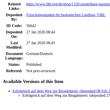
Related
https://www.fibl.org/de/shop/1320-umstellung-gaertne
Links:
Deposited
Forschungsinstitut für biologischen Landbau, FiBL
By:
ID Code:
56642
Deposited
27 Jan 2026 08:44
On:
Last
27 Jan 2026 08:45
Modified:
Document
German/Deutsch
Language:
Status:
Published
Refereed:
Not peer-reviewed
Available Versions of this Item
Erfolgreich auf dem Weg zur Biogärtnerei. (deposited 08 Feb 
Erfolgreich auf dem Weg zur Biogärtnerei. (deposited 2