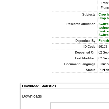
Frenc
Frenc
Subjects:
Crop h
Crop h
Research affiliation:
Switze
techno
Switze
Switze
Deposited By:
Forsch
ID Code:
56193
Deposited On:
02 Sep
Last Modified:
02 Sep
Document Language:
French
Status:
Publis
Download Statistics
Downloads