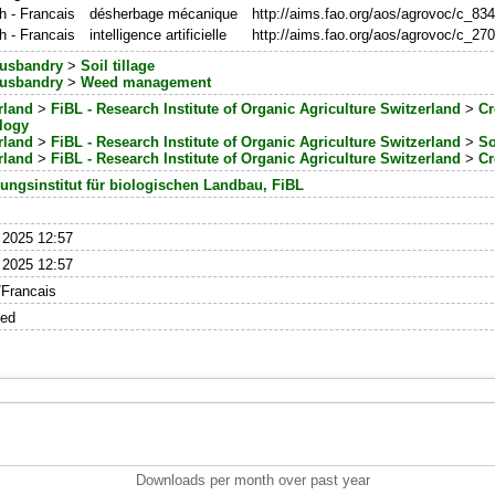
h - Francais
désherbage mécanique
http://aims.fao.org/aos/agrovoc/c_83
h - Francais
intelligence artificielle
http://aims.fao.org/aos/agrovoc/c_27
usbandry
>
Soil tillage
usbandry
>
Weed management
rland
>
FiBL - Research Institute of Organic Agriculture Switzerland
>
Cr
logy
rland
>
FiBL - Research Institute of Organic Agriculture Switzerland
>
So
rland
>
FiBL - Research Institute of Organic Agriculture Switzerland
>
Cr
ungsinstitut für biologischen Landbau, FiBL
 2025 12:57
 2025 12:57
/Francais
hed
Downloads per month over past year