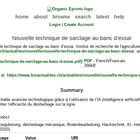
home
about
browse
search
latest
help
Login
|
Create Account
Nouvelle technique de sarclage au banc d’essai
e technique de sarclage au banc d’essai. Institut de recherche de l'agriculture
.ch/actualites/nouvelle/nouvelle-technique-de-sarclage-au-banc-dessai
, 
PDF
- French/Francais
266kB
 at:
https://www.bioactualites.ch/actualites/nouvelle/nouvelle-technique
Summary
le avancée technologique grâce à l’utilisation de l’IA (intelligence artificie
nter l’efficacité du désherbage sur la ligne.
oduct
regulierung, désherbage mécanique, Bodenbearbeitung, Hacktechnik, KI, intelli
33101
uage
Value
URI