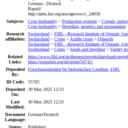
German - Deutsch
Rapsöl
http://aims.fao.org/aos/agrovoc/c_24939
Subjects:
Crop husbandry
>
Production systems
>
Cereals, pulse
Crop husbandry
>
Breeding, genetics and propagation
Research
Switzerland
>
FiBL - Research Institute of Organic Agr
affiliation:
Switzerland
>
Crops
>
Arable crops
>
Oilseeds
Switzerland
>
FiBL - Research Institute of Organic Agr
Switzerland
>
Crops
>
Seeds and breeding
>
Varitey te
Related
https://www.fibl.org/de/themen/projektdatenbank/proje
Links:
https://orgprints.org/id/eprint/54745/
Deposited
Forschungsinstitut für biologischen Landbau, FiBL
By:
ID Code:
55765
Deposited
30 May 2025 12:33
On:
Last
30 May 2025 12:33
Modified:
Document
German/Deutsch
Language:
Status:
Published