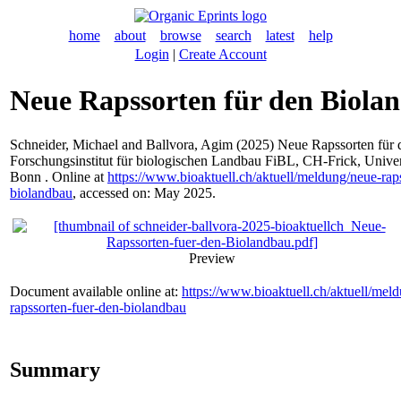
home
about
browse
search
latest
help
Login
|
Create Account
Neue Rapssorten für den Biola
Schneider, Michael
and
Ballvora, Agim
(2025) Neue Rapssorten für 
Forschungsinstitut für biologischen Landbau FiBL, CH-Frick, Univer
Bonn . Online at
https://www.bioaktuell.ch/aktuell/meldung/neue-rap
biolandbau
, accessed on: May 2025.
Preview
Document available online at:
https://www.bioaktuell.ch/aktuell/mel
rapssorten-fuer-den-biolandbau
Summary