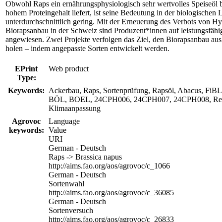
Obwohl Raps ein ernährungsphysiologisch sehr wertvolles Speiseöl be
hohem Proteingehalt liefert, ist seine Bedeutung in der biologischen 
unterdurchschnittlich gering. Mit der Erneuerung des Verbots von Hy
Biorapsanbau in der Schweiz sind Produzent*innen auf leistungsfähi
angewiesen. Zwei Projekte verfolgen das Ziel, den Biorapsanbau aus
holen – indem angepasste Sorten entwickelt werden.
EPrint
Web product
Type:
Keywords:
Ackerbau, Raps, Sortenprüfung, Rapsöl, Abacus, FiB
BÖL, BOEL, 24CPH006, 24CPH007, 24CPH008, Resso
Klimaanpassung
Agrovoc
Language
keywords:
Value
URI
German - Deutsch
Raps -> Brassica napus
http://aims.fao.org/aos/agrovoc/c_1066
German - Deutsch
Sortenwahl
http://aims.fao.org/aos/agrovoc/c_36085
German - Deutsch
Sortenversuch
http://aims.fao.org/aos/agrovoc/c_26833