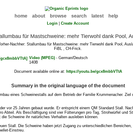
home
about
browse
search
latest
help
Login
|
Create Account
allumbau für Mastschweine: mehr Tierwohl dank Pool, A
orher-Nachher: Stallumbau für Mastschweine: mehr Tierwohl dank Pool, Ausla
FiBL , CH-Frick.
Video (MPEG)
- German/Deutsch
140B
Document available online at:
https://youtu.be/gcx8mbbVTtA
Summary in the original language of the document
 Umbau eines Schweinestalls auf dem Betrieb der Familie Krummenacher. Ziel
der vor 25 Jahren gebaut wurde. Er entspricht einem QM Standard Stall. N
pro Abteil. Als Beschäftigung sind vier Fütterungen pro Tag, Strohwürfel und 
it die Schweine ihr natürliches Verhalten ausleben können.
en Stall. Die Schweine haben jetzt Zugang zu unterschiedlichen Bereichen, i
llet-Einstreu.