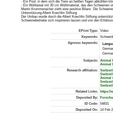
- Ein Pool, in dem sich die Tiere an heißen Tagen abkühlen kö
- Ein Wühlareal mit 30 cm Wühlmaterial, das den Schweinen stä
Martin Krummenacher zieht eine positive Bilanz. Die Schweine
Unterstützung Albert Koechlin Stiftung
Der Umbau wurde durch die Albert Koechlin Stiftung unterstützt
Schweinebetriebe sich inspirieren lassen und von den Erfahrung
EPrint Type:
Video
Keywords:
Schweinh
Agrovoc keywords:
Langu
German
German
Subjects:
Animal 
Animal 
Research affiliation:
Switzer
Switzer
Animal 
Switzer
Switzer
Related Links:
https://
Deposited By:
Forschu
ID Code:
54831
Deposited On:
14 Feb 2