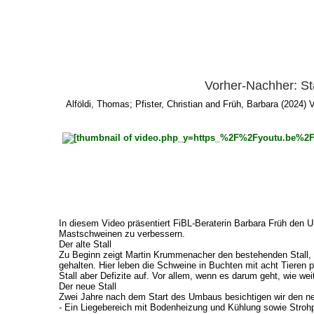
Vorher-Nachher: St
Alföldi, Thomas
;
Pfister, Christian
and
Früh, Barbara
(2024) V
In diesem Video präsentiert FiBL-Beraterin Barbara Früh den
Mastschweinen zu verbessern.
Der alte Stall
Zu Beginn zeigt Martin Krummenacher den bestehenden Stall, 
gehalten. Hier leben die Schweine in Buchten mit acht Tieren 
Stall aber Defizite auf. Vor allem, wenn es darum geht, wie we
Der neue Stall
Zwei Jahre nach dem Start des Umbaus besichtigen wir den neu
- Ein Liegebereich mit Bodenheizung und Kühlung sowie Strohpe