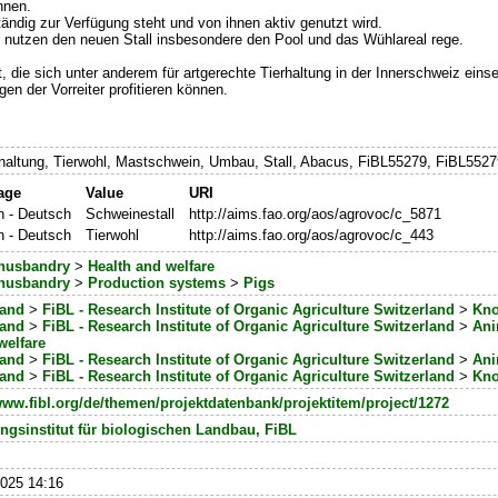
nnen.
ndig zur Verfügung steht und von ihnen aktiv genutzt wird.
 nutzen den neuen Stall insbesondere den Pool und das Wühlareal rege.
, die sich unter anderem für artgerechte Tierhaltung in der Innerschweiz einse
en der Vorreiter profitieren können.
altung, Tierwohl, Mastschwein, Umbau, Stall, Abacus, FiBL55279, FiBL552
age
Value
URI
 - Deutsch
Schweinestall
http://aims.fao.org/aos/agrovoc/c_5871
 - Deutsch
Tierwohl
http://aims.fao.org/aos/agrovoc/c_443
husbandry
>
Health and welfare
husbandry
>
Production systems
>
Pigs
land
>
FiBL - Research Institute of Organic Agriculture Switzerland
>
Kno
land
>
FiBL - Research Institute of Organic Agriculture Switzerland
>
Ani
welfare
land
>
FiBL - Research Institute of Organic Agriculture Switzerland
>
Ani
land
>
FiBL - Research Institute of Organic Agriculture Switzerland
>
Kno
www.fibl.org/de/themen/projektdatenbank/projektitem/project/1272
ngsinstitut für biologischen Landbau, FiBL
025 14:16