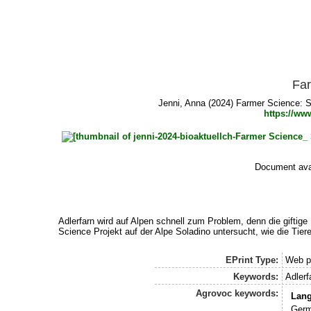
Far
Jenni, Anna
(2024) Farmer Science: Sc
https://ww
Document avai
Adlerfarn wird auf Alpen schnell zum Problem, denn die giftig
Science Projekt auf der Alpe Soladino untersucht, wie die Tie
EPrint Type:
Web p
Keywords:
Adler
Agrovoc keywords:
Lan
Germ