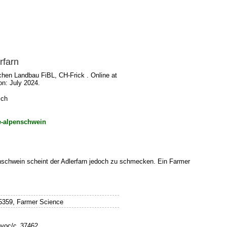
rfarn
chen Landbau FiBL, CH-Frick . Online at
on: July 2024.
sch
ce-alpenschwein
penschwein scheint der Adlerfarn jedoch zu schmecken. Ein Farmer
5359, Farmer Science
rovoc/c_37462