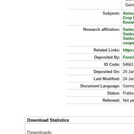
Germ
Subjects:
Anima
Crop 
Know
Research affiliation:
Switz
Switz
Switz
coope
Related Links:
https
Deposited By:
Forsc
ID Code:
54661
Deposited On:
24 Ja
Last Modified:
24 Jan
Document Language:
Germa
Status:
Publi
Refereed:
Not pe
Download Statistics
Downloads