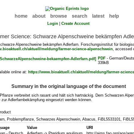
home
about
browse
search
latest
help
Login
|
Create Account
mer Science: Schwarze Alpenschweine bekämpfen Adle
hwarze Alpenschweine bekämpfen Adlerfarn. Forschungsinstitut für biologis
w.bioaktuell.ch/aktuell/meldung/farmer-science-alpenschwein
, accessed 
PDF
- German/Deut
339kB
lable online at:
https://www.bioaktuell.ch/aktuell/meldung/farmer-scien
Summary in the original language of the document
e Pflanze verbreitet sich rasant und hält sich hartnäckig. Dem Schwarzen Al
re zur Adlerfarnbekämpfung eingesetzt werden können.
roduct
farn, Problempflanze, Schwarzes Alpenschwein, Abacus, FiBL5533101, FiBL5
guage
Value
URI
an - Deutsch
Adlerfarn -> Pteridium aquilinum
http://aims.fao.org/aos/ag