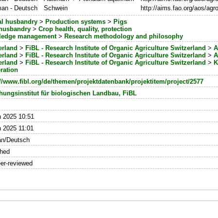
an - Deutsch
Schwein
http://aims.fao.org/aos/ag
l husbandry
>
Production systems
>
Pigs
husbandry
>
Crop health, quality, protection
ledge management
>
Research methodology and philosophy
erland
>
FiBL - Research Institute of Organic Agriculture Switzerland
>
A
erland
>
FiBL - Research Institute of Organic Agriculture Switzerland
>
A
erland
>
FiBL - Research Institute of Organic Agriculture Switzerland
>
K
ration
://www.fibl.org/de/themen/projektdatenbank/projektitem/project/2577
hungsinstitut für biologischen Landbau, FiBL
n 2025 10:51
 2025 11:01
n/Deutsch
shed
er-reviewed