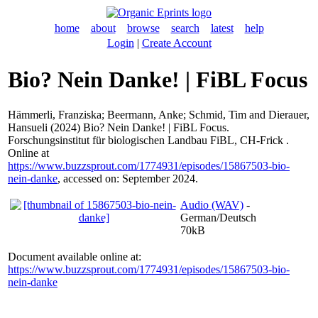
home
about
browse
search
latest
help
Login
|
Create Account
Bio? Nein Danke! | FiBL Focus
Hämmerli, Franziska
;
Beermann, Anke
;
Schmid, Tim
and
Dierauer,
Hansueli
(2024) Bio? Nein Danke! | FiBL Focus.
Forschungsinstitut für biologischen Landbau FiBL, CH-Frick .
Online at
https://www.buzzsprout.com/1774931/episodes/15867503-bio-
nein-danke
, accessed on: September 2024.
Audio (WAV)
-
German/Deutsch
70kB
Document available online at:
https://www.buzzsprout.com/1774931/episodes/15867503-bio-
nein-danke