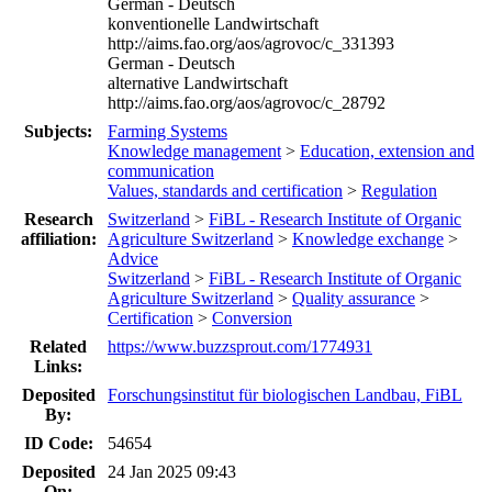
German - Deutsch
konventionelle Landwirtschaft
http://aims.fao.org/aos/agrovoc/c_331393
German - Deutsch
alternative Landwirtschaft
http://aims.fao.org/aos/agrovoc/c_28792
Subjects:
Farming Systems
Knowledge management
>
Education, extension and
communication
Values, standards and certification
>
Regulation
Research
Switzerland
>
FiBL - Research Institute of Organic
affiliation:
Agriculture Switzerland
>
Knowledge exchange
>
Advice
Switzerland
>
FiBL - Research Institute of Organic
Agriculture Switzerland
>
Quality assurance
>
Certification
>
Conversion
Related
https://www.buzzsprout.com/1774931
Links:
Deposited
Forschungsinstitut für biologischen Landbau, FiBL
By:
ID Code:
54654
Deposited
24 Jan 2025 09:43
On: