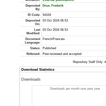
Deposited
Drue, Frederik
By:
ID Code:
54104
Deposited
03 Oct 2024 06:53
On:
Last
03 Oct 2024 06:53
Modified:
Document
French/Francais
Language:
Status:
Published
Refereed:
Peer-reviewed and accepted
Repository Staff Only:
i
Download Statistics
Downloads
Downloads per month over past year