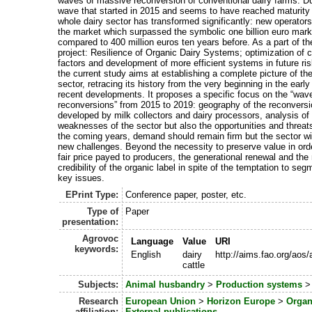
waves of massive reconversion of conventional dairy farms. Du
wave that started in 2015 and seems to have reached maturity 
whole dairy sector has transformed significantly: new operator
the market which surpassed the symbolic one billion euro mark
compared to 400 million euros ten years before. As a part of 
project: Resilience of Organic Dairy Systems; optimization of 
factors and development of more efficient systems in future r
the current study aims at establishing a complete picture of the
sector, retracing its history from the very beginning in the early
recent developments. It proposes a specific focus on the “wav
reconversions” from 2015 to 2019: geography of the reconversi
developed by milk collectors and dairy processors, analysis of
weaknesses of the sector but also the opportunities and threats 
the coming years, demand should remain firm but the sector wi
new challenges. Beyond the necessity to preserve value in ord
fair price payed to producers, the generational renewal and the 
credibility of the organic label in spite of the temptation to se
key issues.
EPrint Type:
Conference paper, poster, etc.
Type of
Paper
presentation:
Agrovoc
Language
Value
URI
keywords:
English
dairy
http://aims.fao.org/aos
cattle
Subjects:
Animal husbandry
>
Production systems
Research
European Union
>
Horizon Europe
>
Organ
affiliation:
External publications