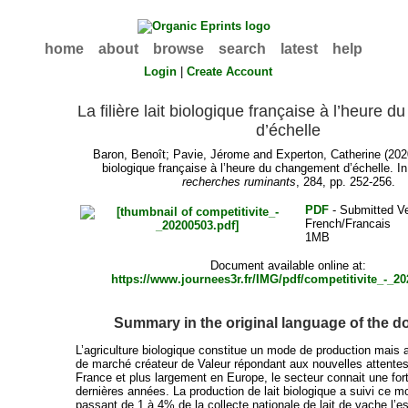
home
about
browse
search
latest
help
Login
|
Create Account
La filière lait biologique française à l’heure
d’échelle
Baron, Benoît
;
Pavie, Jérome
and
Experton, Catherine
(2020
biologique française à l’heure du changement d’échelle. I
recherches ruminants
, 284, pp. 252-256.
PDF
- Submitted Ve
French/Francais
1MB
Document available online at:
https://www.journees3r.fr/IMG/pdf/competitivite_-_2
Summary in the original language of the 
L’agriculture biologique constitue un mode de production mais
de marché créateur de Valeur répondant aux nouvelles attentes
France et plus largement en Europe, le secteur connait une fo
dernières années. La production de lait biologique a suivi ce 
passant de 1 à 4% de la collecte nationale de lait de vache l’