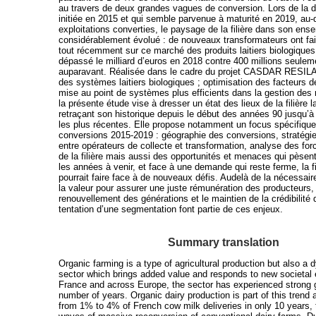
au travers de deux grandes vagues de conversion. Lors de la 
initiée en 2015 et qui semble parvenue à maturité en 2019, au-
exploitations converties, le paysage de la filière dans son ense
considérablement évolué : de nouveaux transformateurs ont fait
tout récemment sur ce marché des produits laitiers biologiques 
dépassé le milliard d’euros en 2018 contre 400 millions seulem
auparavant. Réalisée dans le cadre du projet CASDAR RESILA
des systèmes laitiers biologiques ; optimisation des facteurs d
mise au point de systèmes plus efficients dans la gestion des 
la présente étude vise à dresser un état des lieux de la filière la
retraçant son historique depuis le début des années 90 jusqu’à
les plus récentes. Elle propose notamment un focus spécifique
conversions 2015-2019 : géographie des conversions, stratégie
entre opérateurs de collecte et transformation, analyse des for
de la filière mais aussi des opportunités et menaces qui pèsent
les années à venir, et face à une demande qui reste ferme, la fil
pourrait faire face à de nouveaux défis. Audelà de la nécessair
la valeur pour assurer une juste rémunération des producteurs, 
renouvellement des générations et le maintien de la crédibilité 
tentation d’une segmentation font partie de ces enjeux.
Summary translation
Organic farming is a type of agricultural production but also a
sector which brings added value and responds to new societal 
France and across Europe, the sector has experienced strong g
number of years. Organic dairy production is part of this trend 
from 1% to 4% of French cow milk deliveries in only 10 years,