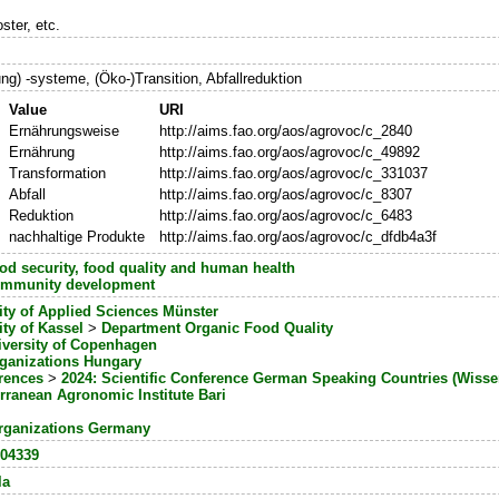
ster, etc.
ng) -systeme, (Öko-)Transition, Abfallreduktion
Value
URI
Ernährungsweise
http://aims.fao.org/aos/agrovoc/c_2840
Ernährung
http://aims.fao.org/aos/agrovoc/c_49892
Transformation
http://aims.fao.org/aos/agrovoc/c_331037
Abfall
http://aims.fao.org/aos/agrovoc/c_8307
Reduktion
http://aims.fao.org/aos/agrovoc/c_6483
nachhaltige Produkte
http://aims.fao.org/aos/agrovoc/c_dfdb4a3f
od security, food quality and human health
mmunity development
ity of Applied Sciences Münster
ity of Kassel
>
Department Organic Food Quality
iversity of Copenhagen
rganizations Hungary
erences
>
2024: Scientific Conference German Speaking Countries (Wiss
rranean Agronomic Institute Bari
rganizations Germany
204339
la