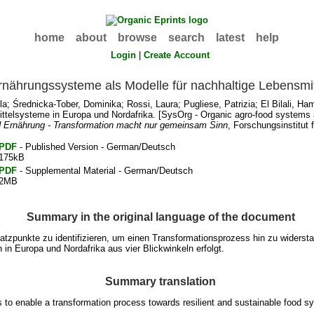
home
about
browse
search
latest
help
Login
|
Create Account
rnährungssysteme als Modelle für nachhaltige Lebensmi
la
;
Średnicka-Tober, Dominika
;
Rossi, Laura
;
Pugliese, Patrizia
;
El Bilali, Ha
ttelsysteme in Europa und Nordafrika. [SysOrg - Organic agro-food systems 
d Ernährung - Transformation macht nur gemeinsam Sinn
, Forschungsinstitut 
PDF
- Published Version - German/Deutsch
175kB
PDF
- Supplemental Material - German/Deutsch
2MB
Summary in the original language of the document
nsatzpunkte zu identifizieren, um einen Transformationsprozess hin zu wider
in Europa und Nordafrika aus vier Blickwinkeln erfolgt.
Summary translation
s to enable a transformation process towards resilient and sustainable food s