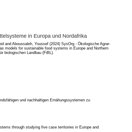
ttelsysteme in Europa und Nordafrika
mid
and
Aboussaleh, Youssef
(2024) SysOrg - Ökologische Agrar-
as models for sustainable food systems in Europe and Northern
für biologischen Landbau (FiBL).
standsfähigen und nachhaltigen Ernähungssystemen zu
ystems through studying five case territories in Europe and