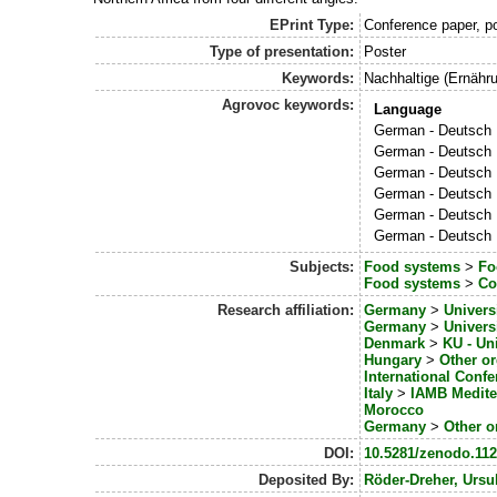
EPrint Type:
Conference paper, po
Type of presentation:
Poster
Keywords:
Nachhaltige (Ernähru
Agrovoc keywords:
Language
German - Deutsch
German - Deutsch
German - Deutsch
German - Deutsch
German - Deutsch
German - Deutsch
Subjects:
Food systems
>
Fo
Food systems
>
Co
Research affiliation:
Germany
>
Univers
Germany
>
Univers
Denmark
>
KU - Un
Hungary
>
Other o
International Conf
Italy
>
IAMB Medite
Morocco
Germany
>
Other o
DOI:
10.5281/zenodo.11
Deposited By:
Röder-Dreher, Ursu