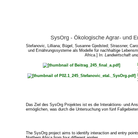
SysOrg - Ökologische Agrar- und E
Stefanovic, Lilliana
;
Bügel, Susanne Gjedsted
;
Strassner, Caro
und Ernährungssysteme als Modelle für nachhaltige Lebensmi
Africa.] In:
Landwirtschaft un
Das Ziel des SysOrg Projektes ist es die Interaktions- und A
ermöglichen, was durch die Untersuchung von fünf Fallgebieten 
The SysOrg project aims to identify interaction and entry point
Northern Africa from four different angles.