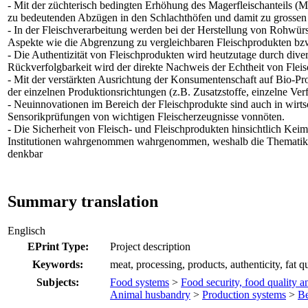
- Mit der züchterisch bedingten Erhöhung des Magerfleischanteils (
zu bedeutenden Abzügen in den Schlachthöfen und damit zu grossen w
- In der Fleischverarbeitung werden bei der Herstellung von Rohwü
Aspekte wie die Abgrenzung zu vergleichbaren Fleischprodukten bzw
- Die Authentizität von Fleischprodukten wird heutzutage durch di
Rückverfolgbarkeit wird der direkte Nachweis der Echtheit von Flei
- Mit der verstärkten Ausrichtung der Konsumentenschaft auf Bio-Prod
der einzelnen Produktionsrichtungen (z.B. Zusatzstoffe, einzelne Ver
- Neuinnovationen im Bereich der Fleischprodukte sind auch in wirts
Sensorikprüfungen von wichtigen Fleischerzeugnisse vonnöten.
- Die Sicherheit von Fleisch- und Fleischprodukten hinsichtlich Kei
Institutionen wahrgenommen wahrgenommen, weshalb die Thematik am 
denkbar
Summary translation
Englisch
EPrint Type:
Project description
Keywords:
meat, processing, products, authenticity, fat q
Subjects:
Food systems
>
Food security, food quality 
Animal husbandry
>
Production systems
>
Be