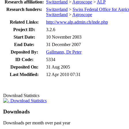
Research affiliation:
Switzerland
>
Agroscope
>
ALP
Research funders:
Switzerland
>
Swiss Federal Office for Agr
Switzerland
>
Agroscope
Related Links:
http://www.alp.admin.ch/inde.php
Project ID:
3.2.6
Start Date:
10 November 2003
End Date:
31 December 2007
Deposited By:
Gallmann, Dr Peter
ID Code:
5334
Deposited On:
31 Aug 2005
Last Modified:
12 Apr 2010 07:31
Download Statistics
Download Statistics
Downloads
Downloads per month over past year