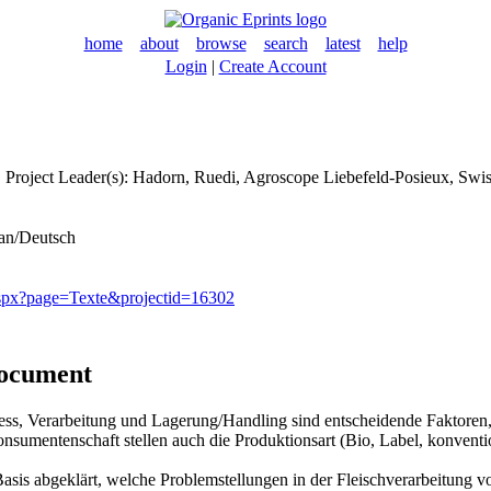
home
about
browse
search
latest
help
Login
|
Create Account
 Project Leader(s):
Hadorn, Ruedi
, Agroscope Liebefeld-Posieux, Swis
an/Deutsch
aspx?page=Texte&projectid=16302
document
ss, Verarbeitung und Lagerung/Handling sind entscheidende Faktoren, d
nsumentenschaft stellen auch die Produktionsart (Bio, Label, konvent
Basis abgeklärt, welche Problemstellungen in der Fleischverarbeitung 