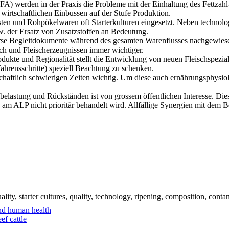
MFA) werden in der Praxis die Probleme mit der Einhaltung des Fettzah
irtschaftlichen Einbussen auf der Stufe Produktion.
rsten und Rohpökelwaren oft Starterkulturen eingesetzt. Neben techno
. der Ersatz von Zusatzstoffen an Bedeutung.
verse Begleitdokumente während des gesamten Warenflusses nachgewies
sch und Fleischerzeugnissen immer wichtiger.
ukte und Regionalität stellt die Entwicklung von neuen Fleischspeziali
fahrensschritte) speziell Beachtung zu schenken.
chaftlich schwierigen Zeiten wichtig. Um diese auch ernährungsphysio
mbelastung und Rückständen ist von grossem öffentlichen Interesse. Die
ALP nicht prioritär behandelt wird. Allfällige Synergien mit dem Be
uality, starter cultures, quality, technology, ripening, composition, con
and human health
ef cattle