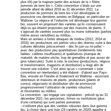
plus tôt) par la majeure partie des acteurs de la « filière
pommes de terre bio ». Cette convention s’étale sur une
période allant de début 2019 au 31 décembre 2021. La
production de pommes de terre bio s’est développée et
poursuivie ces dernières années en Belgique, en particulier en
Wallonie. Le négoce et l’industrie ont développé leur gamme
bio, souvent en proposant des variétés qu’ils connaissaient
déjà ou qui étaient proposées par des maisons de plants. Il
s’agissait de variétés souvent plus ou moins tolérantes (parfoi
même assez sensibles) au mildiou…
Mais en années à fortes attaques de mildiou (2012, 2014 et
2016), les producteurs ont parfois vécu des drames suite à de
cultures détruites précocement – dès fin juin ou mi-juillet –
avec des productions peu quantitatives (rendements très
faibles, calibres insuffisants) et qualitatives (manque de
maturité, de matière sèche, trop de grenailles et pas assez de
gros tubercules). Suite à cela, le secteur (producteurs, négoce
et transformation, magasins et distribution) a réagi afin de
trouver une solution. C’est ainsi qu’un « convenant » (une
convention en néerlandais) a été élaboré - d’abord aux Pays-
Bas, ensuite en Flandre et finalement en Wallonie - associant
obtenteurs et maisons de plants, producteurs (plants et
conso), négociants et distribution afin de promouvoir
progressivement l’utilisation de variétés robustes1
et résistantes au mildiou.
La convention - qui engage ses signataires - prévoit qu’au 31
décembre 2021, les personnes, firmes ou institutions (plus
d’une centaine) qui sont parties prenantes :
- n’utilisent plus que des variétés robustes dans leur gamme
bio, à choisir dans une liste (24 variétés en 2020) appelée à