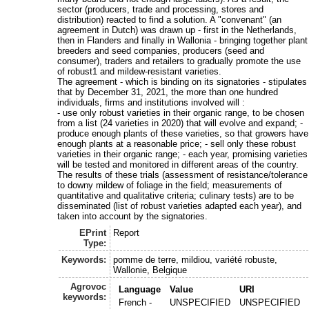
sector (producers, trade and processing, stores and
distribution) reacted to find a solution. A "convenant" (an
agreement in Dutch) was drawn up - first in the Netherlands,
then in Flanders and finally in Wallonia - bringing together plant
breeders and seed companies, producers (seed and
consumer), traders and retailers to gradually promote the use
of robust1 and mildew-resistant varieties.
The agreement - which is binding on its signatories - stipulates
that by December 31, 2021, the more than one hundred
individuals, firms and institutions involved will :
- use only robust varieties in their organic range, to be chosen
from a list (24 varieties in 2020) that will evolve and expand; -
produce enough plants of these varieties, so that growers have
enough plants at a reasonable price; - sell only these robust
varieties in their organic range; - each year, promising varieties
will be tested and monitored in different areas of the country.
The results of these trials (assessment of resistance/tolerance
to downy mildew of foliage in the field; measurements of
quantitative and qualitative criteria; culinary tests) are to be
disseminated (list of robust varieties adapted each year), and
taken into account by the signatories.
EPrint
Report
Type:
Keywords:
pomme de terre, mildiou, variété robuste,
Wallonie, Belgique
Agrovoc
Language
Value
URI
keywords:
French -
UNSPECIFIED
UNSPECIFIED