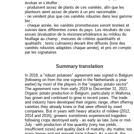
évoluer et s’étoffer ;
- produisent assez de plants de ces variétés, afin que les
planteurs aient assez de plants à un prix raisonnable ;
- ne vendent plus que ces variétés robustes dans leur gamme
bio ;
- chaque année, les variétés prometteuses seront testées et
suivies dans différentes zones du pays. Les résultats de ces
essais (évaluation de la résistance/tolérance au mildiou du
feuillage au champ ; mesures de critères quantitatifs et
qualitatifs ; tests culinaires) devant être diffusés (liste des
variétés robustes adaptées chaque année), et pris en compte
par les signataires.
Summary translation
In 2018, a "robust potatoes" agreement was signed in Belgium
(following on from the one signed in the Netherlands a year
earlier) by most of the players in the "organic potato sector".
The agreement runs from early 2019 to December 31, 2021.
Organic potato production in Belgium, particularly in Wallonia,
has grown and continued to grow in recent years. The trade
and industry have developed their organic range, often offering
varieties they already knew or that were offered by seed
companies. But in years with heavy attacks of mildew (2012,
2014 and 2016), growers sometimes experienced tragedies
following crops destroyed early - as early as late June or mid-
July - with production of low quantity (very low yields,
insufficient sizes) and quality (lack of maturity, dry matter, too
many beans and not enough large tubers). As a result, the