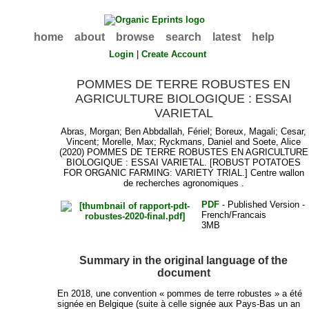
home
about
browse
search
latest
help
Login
|
Create Account
POMMES DE TERRE ROBUSTES EN
AGRICULTURE BIOLOGIQUE : ESSAI
VARIETAL
Abras, Morgan
;
Ben Abbdallah, Fériel
;
Boreux, Magali
;
Cesar,
Vincent
;
Morelle, Max
;
Ryckmans, Daniel
and
Soete, Alice
(2020) POMMES DE TERRE ROBUSTES EN AGRICULTURE
BIOLOGIQUE : ESSAI VARIETAL. [ROBUST POTATOES
FOR ORGANIC FARMING: VARIETY TRIAL.] Centre wallon
de recherches agronomiques .
PDF
- Published Version -
French/Francais
3MB
Summary in the original language of the
document
En 2018, une convention « pommes de terre robustes » a été
signée en Belgique (suite à celle signée aux Pays-Bas un an