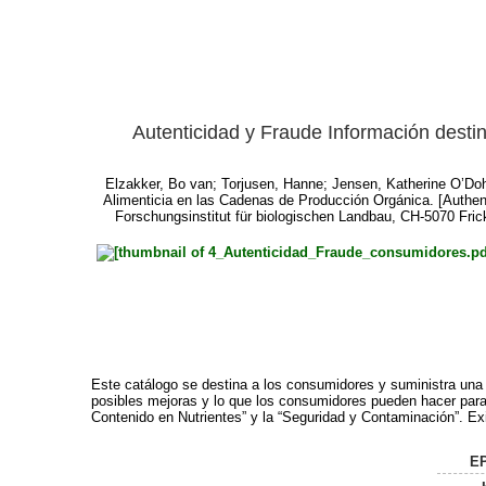
Autenticidad y Fraude Información desti
Elzakker, Bo van
;
Torjusen, Hanne
;
Jensen, Katherine O’Do
Alimenticia en las Cadenas de Producción Orgánica. [Authent
Forschungsinstitut für biologischen Landbau, CH-5070 Fri
Este catálogo se destina a los consumidores y suministra una v
posibles mejoras y lo que los consumidores pueden hacer para
Contenido en Nutrientes” y la “Seguridad y Contaminación”. Ex
EP