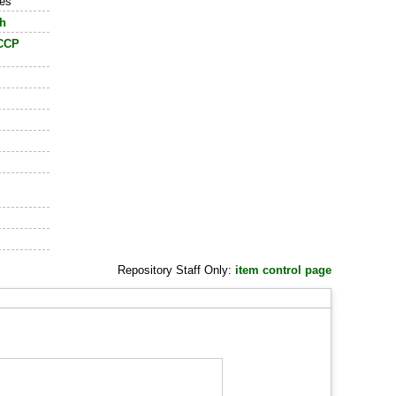
res
th
CCP
Repository Staff Only:
item control page