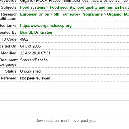
Keywords:
Organic HACCP, Fraude,Información destinada a los Consumido
Subjects:
Food systems
>
Food security, food quality and human heal
Research
European Union
>
5th Framework Programme
>
Organic HA
affiliation:
ted Links:
http://www.organichaccp.org
osited By:
Brandt, Dr Kirsten
ID Code:
4982
sited On:
04 Oct 2005
 Modified:
12 Apr 2010 07:31
Document
Spanish/Español
Language:
Status:
Unpublished
Refereed:
Not peer-reviewed
Downloads per month over past year