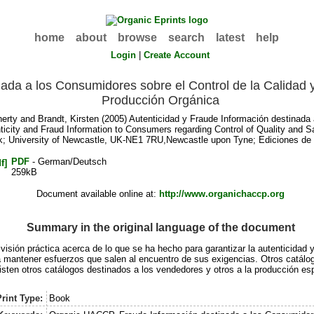
home
about
browse
search
latest
help
Login
|
Create Account
nada a los Consumidores sobre el Control de la Calidad 
Producción Orgánica
herty
and
Brandt, Kirsten
(2005) Autenticidad y Fraude Información destinada 
icity and Fraud Information to Consumers regarding Control of Quality and S
ck; University of Newcastle, UK-NE1 7RU,Newcastle upon Tyne; Ediciones de H
PDF
- German/Deutsch
259kB
Document available online at:
http://www.organichaccp.org
Summary in the original language of the document
isión práctica acerca de lo que se ha hecho para garantizar la autenticidad y
 mantener esfuerzos que salen al encuentro de sus exigencias. Otros catálog
isten otros catálogos destinados a los vendedores y otros a la producción es
rint Type:
Book