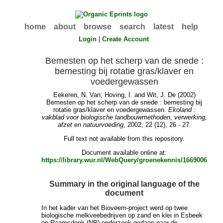
home
about
browse
search
latest
help
Login
|
Create Account
Bemesten op het scherp van de snede :
bemesting bij rotatie gras/klaver en
voedergewassen
Eekeren, N. Van
;
Hoving, I.
and
Wit, J. De
(2002)
Bemesten op het scherp van de snede : bemesting bij
rotatie gras/klaver en voedergewassen.
Ekoland :
vakblad voor biologische landbouwmethoden, verwerking,
afzet en natuurvoeding
, 2002, 22 (12), 26 - 27.
Full text not available from this repository.
Document available online at:
https://library.wur.nl/WebQuery/groenekennis/1669006
Summary in the original language of the
document
In het kader van het Bioveem-project werd op twee
biologische melkveebedrijven op zand en klei in Esbeek
en Raamsdonk (NB) onderzoek gedaan naar de