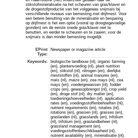
stikstofmineralisatie na het scheuren van gras/klaver en
de drogestofproductie van het volggewas snijmaïs bij
verschillende niveaus van bemesting met drijfmest. Voor
een betere benutting van de mineralisatie en besparing
op drijfmest is het een optie (vooral op droogtegevoelige
gronden) om de eerste snede gras/klaver niet te
benutten, en eerder te scheuren en te zaaien; voor de
snijmaïs is dan minder bemesting mogelijk
EPrint
Newspaper or magazine article
Type:
Keywords:
biologische landbouw (nl), organic farming
(en), plantenvoeding (nl), plant nutrition
(en), stikstof (nl), nitrogen (en), dierlijke
meststoffen (nl), animal manures (en),
maïs (nl), maize (en), zea mays (nl), zea
mays (en), voedergewassen (nl), fodder
crops (en), gewasopbrengst (nl), crop yield
(en), droge stof (nl), dry matter (en),
toedieningshoeveelheden (nl), application
rates (en), voedingsstoffenbehoeften (nl),
nutrient requirements (en), rotaties (nl),
rotations (en), grassen (nl), grasses (en),
graslanden (nl), grasslands (en), trifolium
(nl), trifolium (en), graslandbeheer (nl),
grassland management (en),
voedingsstoffenbeschikbaarheid (nl),
nutrient availability (en), mineralisatie (nl),