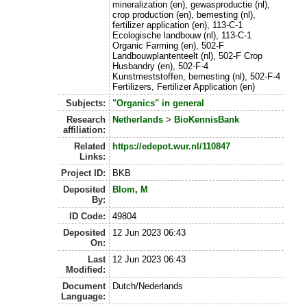
mineralization (en), gewasproductie (nl),
crop production (en), bemesting (nl),
fertilizer application (en), 113-C-1
Ecologische landbouw (nl), 113-C-1
Organic Farming (en), 502-F
Landbouwplantenteelt (nl), 502-F Crop
Husbandry (en), 502-F-4
Kunstmeststoffen, bemesting (nl), 502-F-4
Fertilizers, Fertilizer Application (en)
Subjects:
"Organics" in general
Research
Netherlands
>
BioKennisBank
affiliation:
Related
https://edepot.wur.nl/110847
Links:
Project ID:
BKB
Deposited
Blom, M
By:
ID Code:
49804
Deposited
12 Jun 2023 06:43
On:
Last
12 Jun 2023 06:43
Modified:
Document
Dutch/Nederlands
Language: