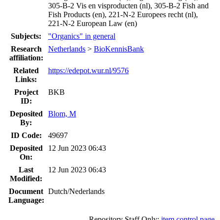
305-B-2 Vis en visproducten (nl), 305-B-2 Fish and
Fish Products (en), 221-N-2 Europees recht (nl),
221-N-2 European Law (en)
Subjects:
"Organics" in general
Research
Netherlands
>
BioKennisBank
affiliation:
Related
https://edepot.wur.nl/9576
Links:
Project
BKB
ID:
Deposited
Blom, M
By:
ID Code:
49697
Deposited
12 Jun 2023 06:43
On:
Last
12 Jun 2023 06:43
Modified:
Document
Dutch/Nederlands
Language:
Repository Staff Only:
item control page