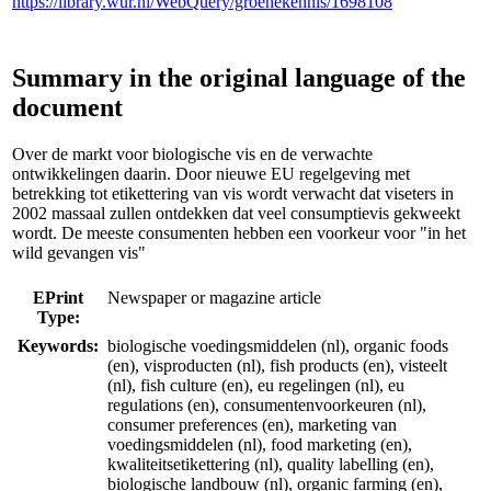
https://library.wur.nl/WebQuery/groenekennis/1698108
Summary in the original language of the
document
Over de markt voor biologische vis en de verwachte
ontwikkelingen daarin. Door nieuwe EU regelgeving met
betrekking tot etikettering van vis wordt verwacht dat viseters in
2002 massaal zullen ontdekken dat veel consumptievis gekweekt
wordt. De meeste consumenten hebben een voorkeur voor "in het
wild gevangen vis"
EPrint
Newspaper or magazine article
Type:
Keywords:
biologische voedingsmiddelen (nl), organic foods
(en), visproducten (nl), fish products (en), visteelt
(nl), fish culture (en), eu regelingen (nl), eu
regulations (en), consumentenvoorkeuren (nl),
consumer preferences (en), marketing van
voedingsmiddelen (nl), food marketing (en),
kwaliteitsetikettering (nl), quality labelling (en),
biologische landbouw (nl), organic farming (en),