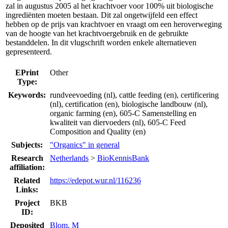
zal in augustus 2005 al het krachtvoer voor 100% uit biologische
ingrediënten moeten bestaan. Dit zal ongetwijfeld een effect
hebben op de prijs van krachtvoer en vraagt om een heroverweging
van de hoogte van het krachtvoergebruik en de gebruikte
bestanddelen. In dit vlugschrift worden enkele alternatieven
gepresenteerd.
EPrint
Other
Type:
Keywords:
rundveevoeding (nl), cattle feeding (en), certificering
(nl), certification (en), biologische landbouw (nl),
organic farming (en), 605-C Samenstelling en
kwaliteit van diervoeders (nl), 605-C Feed
Composition and Quality (en)
Subjects:
"Organics" in general
Research
Netherlands
>
BioKennisBank
affiliation:
Related
https://edepot.wur.nl/116236
Links:
Project
BKB
ID:
Deposited
Blom, M