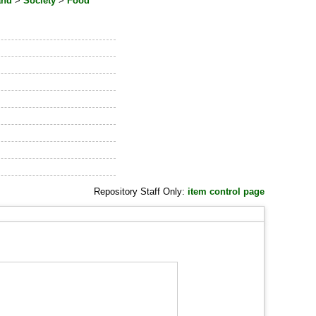
and
>
Society
>
Food
Repository Staff Only:
item control page