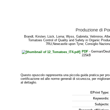
Produzione di Pom
Brandt, Kirsten
;
Lück, Lorna
;
Wyss, Gabriela
;
Velimirov, Alb
Tomatoes Control of Quality and Safety in Organic Produ
7RU,Newcastle upon Tyne; Consiglio Nazionale 
PDF
- German/Deu
225kB
Questo opuscolo rappresenta una piccola guida pratica per pro-du
certificazione ed alle norme generali di sicurezza, per migliorare
al dettaglio.
EPrint Type:
Keywords:
Subjects: