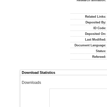
Research affiliation:
Related Links:
Deposited By:
ID Code:
Deposited On:
Last Modified:
Document Language:
Status:
Refereed:
Download Statistics
Downloads