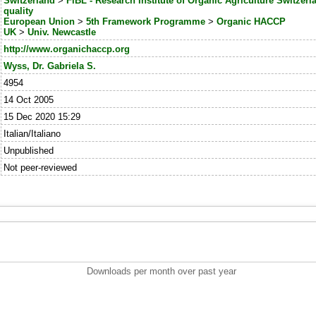
Switzerland
>
FiBL - Research Institute of Organic Agriculture Switzerl
quality
European Union
>
5th Framework Programme
>
Organic HACCP
UK
>
Univ. Newcastle
http://www.organichaccp.org
Wyss, Dr. Gabriela S.
4954
14 Oct 2005
15 Dec 2020 15:29
Italian/Italiano
Unpublished
Not peer-reviewed
Downloads per month over past year