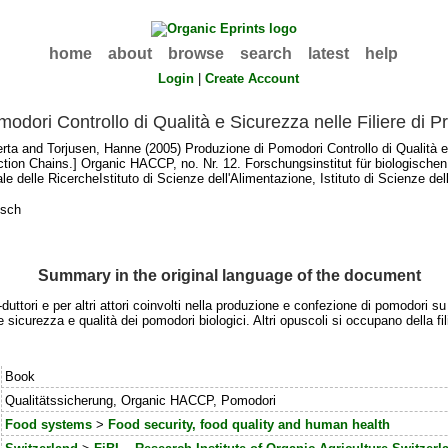
home
about
browse
search
latest
help
Login
|
Create Account
odori Controllo di Qualità e Sicurezza nelle Filiere di P
erta
and
Torjusen, Hanne
(2005) Produzione di Pomodori Controllo di Qualità e 
ction Chains.] Organic HACCP, no. Nr. 12. Forschungsinstitut für biologisch
delle RicercheIstituto di Scienze dell'Alimentazione, Istituto di Scienze del
tsch
Summary in the original language of the document
ttori e per altri attori coinvolti nella produzione e confezione di pomodori su
 sicurezza e qualità dei pomodori biologici. Altri opuscoli si occupano della fili
Book
Qualitätssicherung, Organic HACCP, Pomodori
Food systems
>
Food security, food quality and human health