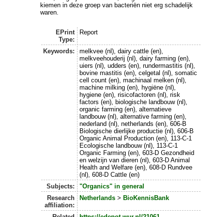
kiemen in deze groep van bacteriën niet erg schadelijk
waren.
EPrint
Report
Type:
Keywords:
melkvee (nl), dairy cattle (en),
melkveehouderij (nl), dairy farming (en),
uiers (nl), udders (en), rundermastitis (nl),
bovine mastitis (en), celgetal (nl), somatic
cell count (en), machinaal melken (nl),
machine milking (en), hygiëne (nl),
hygiene (en), risicofactoren (nl), risk
factors (en), biologische landbouw (nl),
organic farming (en), alternatieve
landbouw (nl), alternative farming (en),
nederland (nl), netherlands (en), 606-B
Biologische dierlijke productie (nl), 606-B
Organic Animal Production (en), 113-C-1
Ecologische landbouw (nl), 113-C-1
Organic Farming (en), 603-D Gezondheid
en welzijn van dieren (nl), 603-D Animal
Health and Welfare (en), 608-D Rundvee
(nl), 608-D Cattle (en)
Subjects:
"Organics" in general
Research
Netherlands
>
BioKennisBank
affiliation:
Related
https://edepot.wur.nl/21061