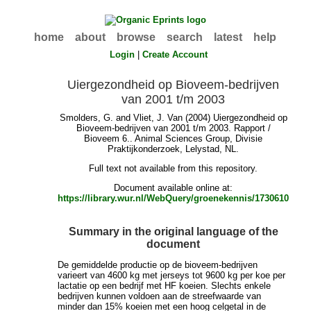
home
about
browse
search
latest
help
Login
|
Create Account
Uiergezondheid op Bioveem-bedrijven
van 2001 t/m 2003
Smolders, G.
and
Vliet, J. Van
(2004) Uiergezondheid op
Bioveem-bedrijven van 2001 t/m 2003. Rapport /
Bioveem 6.. Animal Sciences Group, Divisie
Praktijkonderzoek, Lelystad, NL.
Full text not available from this repository.
Document available online at:
https://library.wur.nl/WebQuery/groenekennis/1730610
Summary in the original language of the
document
De gemiddelde productie op de bioveem-bedrijven
varieert van 4600 kg met jerseys tot 9600 kg per koe per
lactatie op een bedrijf met HF koeien. Slechts enkele
bedrijven kunnen voldoen aan de streefwaarde van
minder dan 15% koeien met een hoog celgetal in de