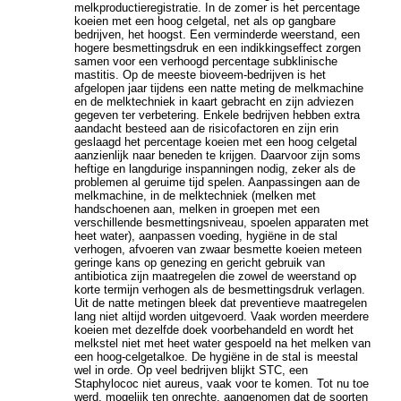
melkproductieregistratie. In de zomer is het percentage
koeien met een hoog celgetal, net als op gangbare
bedrijven, het hoogst. Een verminderde weerstand, een
hogere besmettingsdruk en een indikkingseffect zorgen
samen voor een verhoogd percentage subklinische
mastitis. Op de meeste bioveem-bedrijven is het
afgelopen jaar tijdens een natte meting de melkmachine
en de melktechniek in kaart gebracht en zijn adviezen
gegeven ter verbetering. Enkele bedrijven hebben extra
aandacht besteed aan de risicofactoren en zijn erin
geslaagd het percentage koeien met een hoog celgetal
aanzienlijk naar beneden te krijgen. Daarvoor zijn soms
heftige en langdurige inspanningen nodig, zeker als de
problemen al geruime tijd spelen. Aanpassingen aan de
melkmachine, in de melktechniek (melken met
handschoenen aan, melken in groepen met een
verschillende besmettingsniveau, spoelen apparaten met
heet water), aanpassen voeding, hygiëne in de stal
verhogen, afvoeren van zwaar besmette koeien meteen
geringe kans op genezing en gericht gebruik van
antibiotica zijn maatregelen die zowel de weerstand op
korte termijn verhogen als de besmettingsdruk verlagen.
Uit de natte metingen bleek dat preventieve maatregelen
lang niet altijd worden uitgevoerd. Vaak worden meerdere
koeien met dezelfde doek voorbehandeld en wordt het
melkstel niet met heet water gespoeld na het melken van
een hoog-celgetalkoe. De hygiëne in de stal is meestal
wel in orde. Op veel bedrijven blijkt STC, een
Staphylococ niet aureus, vaak voor te komen. Tot nu toe
werd, mogelijk ten onrechte, aangenomen dat de soorten