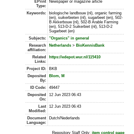
EPrint
Newspaper or magazine article
Type:
Keywords:
biologische landbouw (nl), organic farming
(en), suikerbieten (nl), sugarbeet (en), 502-
B Akkerbouw (nl), 502-B Arable Farming
(en), 513-D-2 Suikerbiet (nl), 513-D-2
Sugarbeet (en)
Subjects:
"Organics" in general
Research
Netherlands
>
BioKennisBank
affiliation:
Related
https://edepot.wur.nl/115410
Links:
Project ID:
BKB
Deposited
Blom, M
By:
ID Code:
49447
Deposited
12 Jun 2023 06:43
On:
Last
12 Jun 2023 06:43
Modified:
Document
Dutch/Nederlands
Language:
Repository Staff Only:
item control page