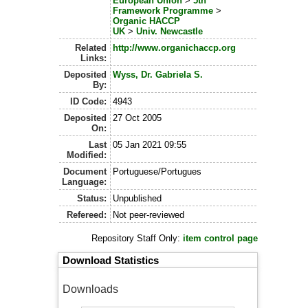
European Union
>
5th
Framework Programme
>
Organic HACCP
UK
>
Univ. Newcastle
Related
http://www.organichaccp.org
Links:
Deposited
Wyss, Dr. Gabriela S.
By:
ID Code:
4943
Deposited
27 Oct 2005
On:
Last
05 Jan 2021 09:55
Modified:
Document
Portuguese/Portugues
Language:
Status:
Unpublished
Refereed:
Not peer-reviewed
Repository Staff Only:
item control page
Download Statistics
Downloads