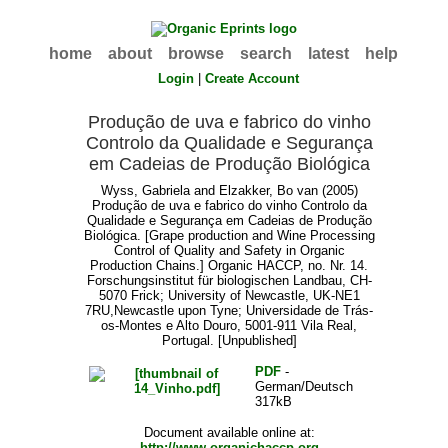
home
about
browse
search
latest
help
Login
|
Create Account
Produção de uva e fabrico do vinho
Controlo da Qualidade e Segurança
em Cadeias de Produção Biológica
Wyss, Gabriela
and
Elzakker, Bo van
(2005)
Produção de uva e fabrico do vinho Controlo da
Qualidade e Segurança em Cadeias de Produção
Biológica. [Grape production and Wine Processing
Control of Quality and Safety in Organic
Production Chains.] Organic HACCP, no. Nr. 14.
Forschungsinstitut für biologischen Landbau, CH-
5070 Frick; University of Newcastle, UK-NE1
7RU,Newcastle upon Tyne; Universidade de Trás-
os-Montes e Alto Douro, 5001-911 Vila Real,
Portugal. [Unpublished]
PDF
-
German/Deutsch
317kB
Document available online at:
http://www.organichaccp.org