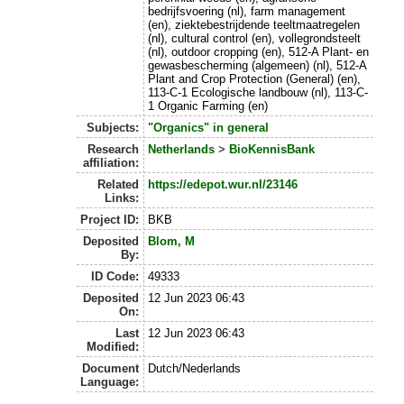
bedrijfsvoering (nl), farm management
(en), ziektebestrijdende teeltmaatregelen
(nl), cultural control (en), vollegrondsteelt
(nl), outdoor cropping (en), 512-A Plant- en
gewasbescherming (algemeen) (nl), 512-A
Plant and Crop Protection (General) (en),
113-C-1 Ecologische landbouw (nl), 113-C-
1 Organic Farming (en)
Subjects:
"Organics" in general
Research
Netherlands
>
BioKennisBank
affiliation:
Related
https://edepot.wur.nl/23146
Links:
Project ID:
BKB
Deposited
Blom, M
By:
ID Code:
49333
Deposited
12 Jun 2023 06:43
On:
Last
12 Jun 2023 06:43
Modified:
Document
Dutch/Nederlands
Language: