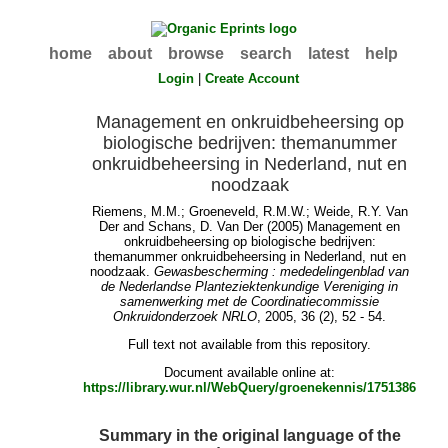
home
about
browse
search
latest
help
Login
|
Create Account
Management en onkruidbeheersing op
biologische bedrijven: themanummer
onkruidbeheersing in Nederland, nut en
noodzaak
Riemens, M.M.
;
Groeneveld, R.M.W.
;
Weide, R.Y. Van
Der
and
Schans, D. Van Der
(2005) Management en
onkruidbeheersing op biologische bedrijven:
themanummer onkruidbeheersing in Nederland, nut en
noodzaak.
Gewasbescherming : mededelingenblad van
de Nederlandse Planteziektenkundige Vereniging in
samenwerking met de Coordinatiecommissie
Onkruidonderzoek NRLO
, 2005, 36 (2), 52 - 54.
Full text not available from this repository.
Document available online at:
https://library.wur.nl/WebQuery/groenekennis/1751386
Summary in the original language of the