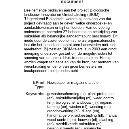
document
Deelnemende bedrijven aan het project Biologische
landbouw Innovatie en Omschakeling (BIOM)
´Uitgerekend Biologisch´ werden bij aanvang van dat
project gevraagd aan te geven welke onderzoeks- en
aandachtswensen er bij hen leefden. Van de veertig
ondernemers noemden 27 beheersing en bestrijding van
onkruiden als belangrijke aandachtspunt beschouwd. Dit
mede door de zowel economische als organisatorische
last die het benodigde aantal uren handwieden met zich
meebrengt. Bij zestien BIOM-telers is in 2003 een groot
meerjarig onderzoek gestart om de mogelijkheden tot
sanering van de onkruiddruk te onderzoeken. Hierbij
worden vragen ten aanzien van de bron, het moment van
veronkruiding en de rol van groenbemesters en
braakperioden hierop onderzocht.
EPrint
Newspaper or magazine article
Type:
Keywords:
gewasbescherming (nl), plant protection
(en), onkruidbestrijding (nl), weed control
(en), biologische landbouw (nl), organic
farming (en), wieden (nl), weeding (en),
grondbewerking (nl), tillage (en),
handmatige onkruidbestrijding (nl), manual
weed control (en), houwen (nl), slashing
(en), overblijvende onkruiden (nl),
perennial weeds (en), agrarische