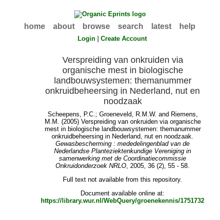
home
about
browse
search
latest
help
Login
|
Create Account
Verspreiding van onkruiden via
organische mest in biologische
landbouwsystemen: themanummer
onkruidbeheersing in Nederland, nut en
noodzaak
Scheepens, P.C.
;
Groeneveld, R.M.W.
and
Riemens,
M.M.
(2005) Verspreiding van onkruiden via organische
mest in biologische landbouwsystemen: themanummer
onkruidbeheersing in Nederland, nut en noodzaak.
Gewasbescherming : mededelingenblad van de
Nederlandse Planteziektenkundige Vereniging in
samenwerking met de Coordinatiecommissie
Onkruidonderzoek NRLO
, 2005, 36 (2), 55 - 58.
Full text not available from this repository.
Document available online at:
https://library.wur.nl/WebQuery/groenekennis/1751732