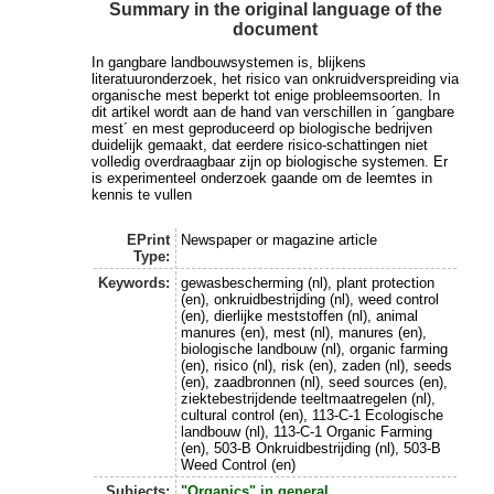
Summary in the original language of the
document
In gangbare landbouwsystemen is, blijkens
literatuuronderzoek, het risico van onkruidverspreiding via
organische mest beperkt tot enige probleemsoorten. In
dit artikel wordt aan de hand van verschillen in ´gangbare
mest´ en mest geproduceerd op biologische bedrijven
duidelijk gemaakt, dat eerdere risico-schattingen niet
volledig overdraagbaar zijn op biologische systemen. Er
is experimenteel onderzoek gaande om de leemtes in
kennis te vullen
EPrint
Newspaper or magazine article
Type:
Keywords:
gewasbescherming (nl), plant protection
(en), onkruidbestrijding (nl), weed control
(en), dierlijke meststoffen (nl), animal
manures (en), mest (nl), manures (en),
biologische landbouw (nl), organic farming
(en), risico (nl), risk (en), zaden (nl), seeds
(en), zaadbronnen (nl), seed sources (en),
ziektebestrijdende teeltmaatregelen (nl),
cultural control (en), 113-C-1 Ecologische
landbouw (nl), 113-C-1 Organic Farming
(en), 503-B Onkruidbestrijding (nl), 503-B
Weed Control (en)
Subjects:
"Organics" in general