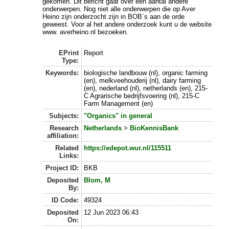
gekomen. Dit bericht gaat over een aantal andere
onderwerpen. Nog niet alle onderwerpen die op Aver
Heino zijn onderzocht zijn in BOB´s aan de orde
geweest. Voor al het andere onderzoek kunt u de website
www. averheino.nl bezoeken.
EPrint
Report
Type:
Keywords:
biologische landbouw (nl), organic farming
(en), melkveehouderij (nl), dairy farming
(en), nederland (nl), netherlands (en), 215-
C Agrarische bedrijfsvoering (nl), 215-C
Farm Management (en)
Subjects:
"Organics" in general
Research
Netherlands
>
BioKennisBank
affiliation:
Related
https://edepot.wur.nl/115511
Links:
Project ID:
BKB
Deposited
Blom, M
By:
ID Code:
49324
Deposited
12 Jun 2023 06:43
On: