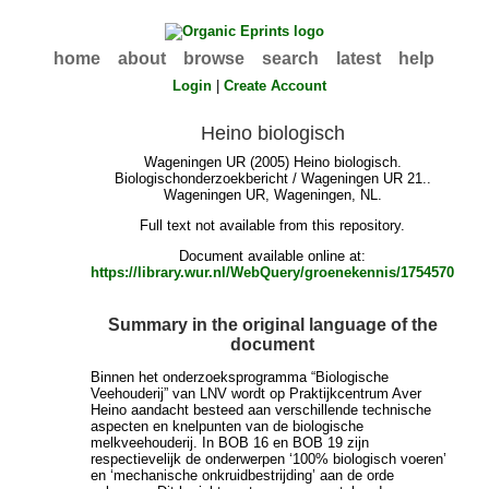
home
about
browse
search
latest
help
Login
|
Create Account
Heino biologisch
Wageningen UR (2005) Heino biologisch.
Biologischonderzoekbericht / Wageningen UR 21..
Wageningen UR, Wageningen, NL.
Full text not available from this repository.
Document available online at:
https://library.wur.nl/WebQuery/groenekennis/1754570
Summary in the original language of the
document
Binnen het onderzoeksprogramma “Biologische
Veehouderij” van LNV wordt op Praktijkcentrum Aver
Heino aandacht besteed aan verschillende technische
aspecten en knelpunten van de biologische
melkveehouderij. In BOB 16 en BOB 19 zijn
respectievelijk de onderwerpen ‘100% biologisch voeren’
en ‘mechanische onkruidbestrijding’ aan de orde