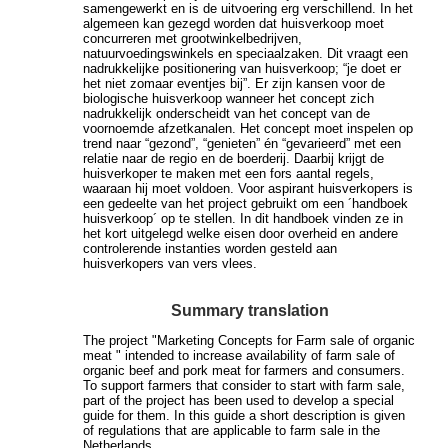
samengewerkt en is de uitvoering erg verschillend. In het
algemeen kan gezegd worden dat huisverkoop moet
concurreren met grootwinkelbedrijven,
natuurvoedingswinkels en speciaalzaken. Dit vraagt een
nadrukkelijke positionering van huisverkoop; “je doet er
het niet zomaar eventjes bij”. Er zijn kansen voor de
biologische huisverkoop wanneer het concept zich
nadrukkelijk onderscheidt van het concept van de
voornoemde afzetkanalen. Het concept moet inspelen op
trend naar “gezond”, “genieten” én “gevarieerd” met een
relatie naar de regio en de boerderij. Daarbij krijgt de
huisverkoper te maken met een fors aantal regels,
waaraan hij moet voldoen. Voor aspirant huisverkopers is
een gedeelte van het project gebruikt om een ´handboek
huisverkoop´ op te stellen. In dit handboek vinden ze in
het kort uitgelegd welke eisen door overheid en andere
controlerende instanties worden gesteld aan
huisverkopers van vers vlees.
Summary translation
The project "Marketing Concepts for Farm sale of organic
meat " intended to increase availability of farm sale of
organic beef and pork meat for farmers and consumers.
To support farmers that consider to start with farm sale,
part of the project has been used to develop a special
guide for them. In this guide a short description is given
of regulations that are applicable to farm sale in the
Netherlands.