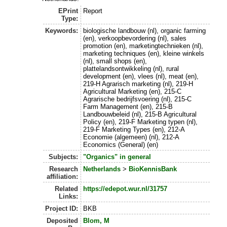
EPrint
Report
Type:
Keywords:
biologische landbouw (nl), organic farming
(en), verkoopbevordering (nl), sales
promotion (en), marketingtechnieken (nl),
marketing techniques (en), kleine winkels
(nl), small shops (en),
plattelandsontwikkeling (nl), rural
development (en), vlees (nl), meat (en),
219-H Agrarisch marketing (nl), 219-H
Agricultural Marketing (en), 215-C
Agrarische bedrijfsvoering (nl), 215-C
Farm Management (en), 215-B
Landbouwbeleid (nl), 215-B Agricultural
Policy (en), 219-F Marketing typen (nl),
219-F Marketing Types (en), 212-A
Economie (algemeen) (nl), 212-A
Economics (General) (en)
Subjects:
"Organics" in general
Research
Netherlands
>
BioKennisBank
affiliation:
Related
https://edepot.wur.nl/31757
Links:
Project ID:
BKB
Deposited
Blom, M