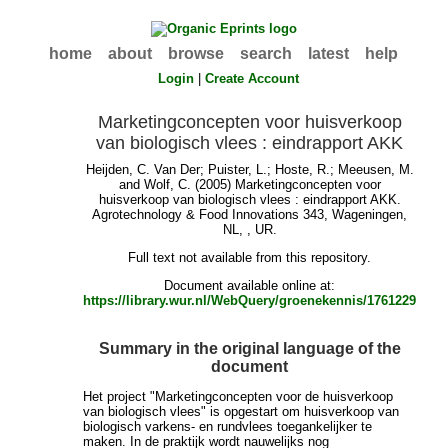
home
about
browse
search
latest
help
Login
|
Create Account
Marketingconcepten voor huisverkoop
van biologisch vlees : eindrapport AKK
Heijden, C. Van Der
;
Puister, L.
;
Hoste, R.
;
Meeusen, M.
and
Wolf, C.
(2005) Marketingconcepten voor
huisverkoop van biologisch vlees : eindrapport AKK.
Agrotechnology & Food Innovations 343, Wageningen,
NL, , UR.
Full text not available from this repository.
Document available online at:
https://library.wur.nl/WebQuery/groenekennis/1761229
Summary in the original language of the
document
Het project "Marketingconcepten voor de huisverkoop
van biologisch vlees" is opgestart om huisverkoop van
biologisch varkens- en rundvlees toegankelijker te
maken. In de praktijk wordt nauwelijks nog