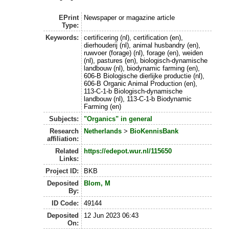
EPrint
Newspaper or magazine article
Type:
Keywords:
certificering (nl), certification (en),
dierhouderij (nl), animal husbandry (en),
ruwvoer (forage) (nl), forage (en), weiden
(nl), pastures (en), biologisch-dynamische
landbouw (nl), biodynamic farming (en),
606-B Biologische dierlijke productie (nl),
606-B Organic Animal Production (en),
113-C-1-b Biologisch-dynamische
landbouw (nl), 113-C-1-b Biodynamic
Farming (en)
Subjects:
"Organics" in general
Research
Netherlands
>
BioKennisBank
affiliation:
Related
https://edepot.wur.nl/115650
Links:
Project ID:
BKB
Deposited
Blom, M
By:
ID Code:
49144
Deposited
12 Jun 2023 06:43
On: