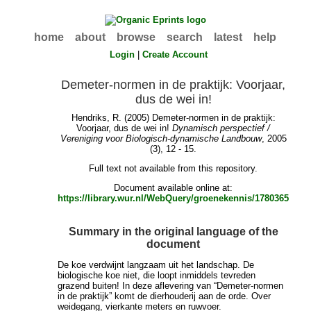
home
about
browse
search
latest
help
Login
|
Create Account
Demeter-normen in de praktijk: Voorjaar,
dus de wei in!
Hendriks, R.
(2005) Demeter-normen in de praktijk:
Voorjaar, dus de wei in!
Dynamisch perspectief /
Vereniging voor Biologisch-dynamische Landbouw
, 2005
(3), 12 - 15.
Full text not available from this repository.
Document available online at:
https://library.wur.nl/WebQuery/groenekennis/1780365
Summary in the original language of the
document
De koe verdwijnt langzaam uit het landschap. De
biologische koe niet, die loopt inmiddels tevreden
grazend buiten! In deze aflevering van “Demeter-normen
in de praktijk” komt de dierhouderij aan de orde. Over
weidegang, vierkante meters en ruwvoer.