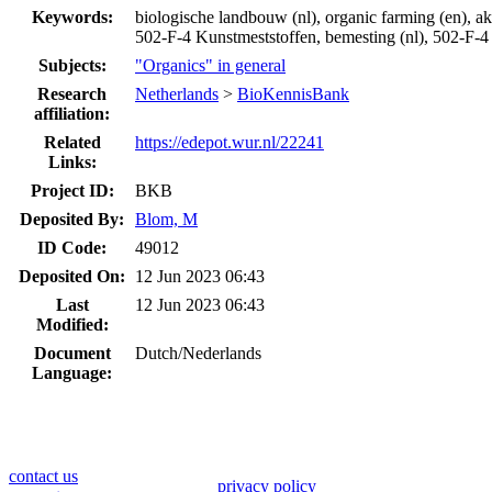
Keywords:
biologische landbouw (nl), organic farming (en), akk
502-F-4 Kunstmeststoffen, bemesting (nl), 502-F-4 Fe
Subjects:
"Organics" in general
Research
Netherlands
>
BioKennisBank
affiliation:
Related
https://edepot.wur.nl/22241
Links:
Project ID:
BKB
Deposited By:
Blom, M
ID Code:
49012
Deposited On:
12 Jun 2023 06:43
Last
12 Jun 2023 06:43
Modified:
Document
Dutch/Nederlands
Language:
contact us
privacy policy