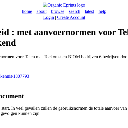
home
about
browse
search
latest
help
Login
|
Create Account
eid : met aanvoernormen voor T
kend
rnormen voor Telen met Toekomst en BIOM bedrijven 6 bedrijven door
nekennis/1807793
document
start. In veel gevallen zullen de gebruiksnormen de totale aanvoer va
gevolgen kunnen zijn.