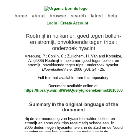
home
about
browse
search
latest
help
Login
|
Create Account
Roofmijt in holkamer: goed tegen bollen-
en stromijt, onvoldoende tegen trips :
onderzoek hyacint
Vreeburg, P.
;
Conijn, C.
;
Zuilichem, H. Van
and
Korsuize,
A.
(2006) Roofmijt in holkamer: goed tegen bollen- en
stromijt, onvoldoende tegen trips : onderzoek hyacint.
BloembollenVisie
, 2006 (93), 24 - 25.
Full text not available from this repository.
Document available online at:
https://library.wur.nl/WebQuery/groenekennis/1810303
Summary in the original language of the
document
Bij de vermeerdering van hyacinten richten bollen- en
stromijt en soms ook trips regelmatig schade aan. In
2005 deden negen hyacintentelers in de Zuid en de Noord
ervaring op met het uitzetten van roofmijten in de