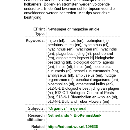
holkamers. Bollen- en stromijten werden voldoende
onderdrukt. In de Zuid kwamen echter tripsen voor die
onvoldoende werden bestreden. Met tips voor deze
bestrijding
EPrint
Newspaper or magazine article
Type:
Keywords:
mijten (nl), mites (en), roofmijten (nl),
predatory mites (en), hyacinthus (nl),
hyacinthus (en), hyacinten (nl), hyacinths
(en), plagenbestrijding (nl), pest control
(en), organismen ingezet bij biologische
bestrijding (nl), biological control agents
(en), thrips (nl), thrips (en), neoseiulus
cucumeris (nl), neoseiulus cucumeris (en),
amblyseius (nl), amblyseius (en), nuttige
organismen (nl), beneficial organisms (en),
bloembollen (nl), ornamental bulbs (en),
512-C-1 Biologische bestrijding van plagen
(nl), 512-C-1 Biological Control of Pests
(en), 513-N-1 Bloembollen en -knollen (nl),
513-N-1 Bulb and Tuber Flowers (en)
Subjects:
"Organics" in general
Research
Netherlands
>
BioKennisBank
affiliation:
Related
https://edepot.wur.nl/109636