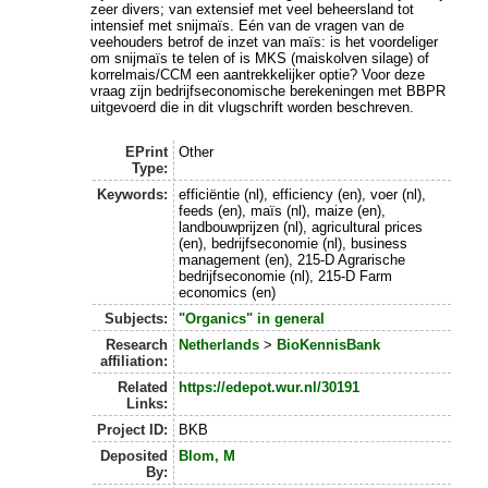
zeer divers; van extensief met veel beheersland tot
intensief met snijmaïs. Eén van de vragen van de
veehouders betrof de inzet van maïs: is het voordeliger
om snijmaïs te telen of is MKS (maiskolven silage) of
korrelmais/CCM een aantrekkelijker optie? Voor deze
vraag zijn bedrijfseconomische berekeningen met BBPR
uitgevoerd die in dit vlugschrift worden beschreven.
EPrint
Other
Type:
Keywords:
efficiëntie (nl), efficiency (en), voer (nl),
feeds (en), maïs (nl), maize (en),
landbouwprijzen (nl), agricultural prices
(en), bedrijfseconomie (nl), business
management (en), 215-D Agrarische
bedrijfseconomie (nl), 215-D Farm
economics (en)
Subjects:
"Organics" in general
Research
Netherlands
>
BioKennisBank
affiliation:
Related
https://edepot.wur.nl/30191
Links:
Project ID:
BKB
Deposited
Blom, M
By: