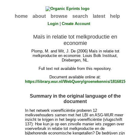
home
about
browse
search
latest
help
Login
|
Create Account
Maïs in relatie tot melkproductie en
economie
Plomp, M.
and
Wit, J. De
(2006) Maïs in relatie tot
melkproductie en economie. Louis Bolk Instituut,
Driebergen, NL.
Full text not available from this repository.
Document available online at:
https://library.wur.nl/WebQuery/groenekennis/1816815
Summary in the original language of the
document
In het netwerk voerefficiëntie proberen 12
melkveehouders samen met het LBI en ASG-WUR meer
inzicht te krijgen in het begrip voerefficiëntie (vlugschrift
137): Hoe kun je op een zinvolle manier iets zeggen over
voerverbruik in relatie tot melkproductie en de
bijbehorende economische kengetallen? De bedrijven zijn