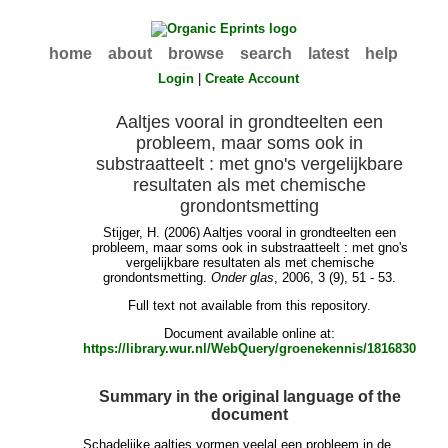
home
about
browse
search
latest
help
Login
|
Create Account
Aaltjes vooral in grondteelten een
probleem, maar soms ook in
substraatteelt : met gno's vergelijkbare
resultaten als met chemische
grondontsmetting
Stijger, H.
(2006) Aaltjes vooral in grondteelten een
probleem, maar soms ook in substraatteelt : met gno's
vergelijkbare resultaten als met chemische
grondontsmetting.
Onder glas
, 2006, 3 (9), 51 - 53.
Full text not available from this repository.
Document available online at:
https://library.wur.nl/WebQuery/groenekennis/1816830
Summary in the original language of the
document
Schadelijke aaltjes vormen veelal een probleem in de