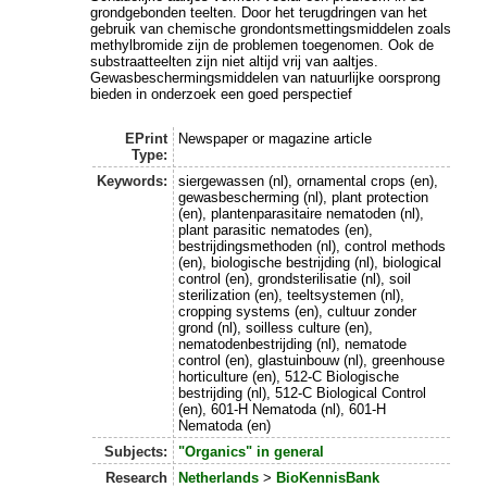
grondgebonden teelten. Door het terugdringen van het
gebruik van chemische grondontsmettingsmiddelen zoals
methylbromide zijn de problemen toegenomen. Ook de
substraatteelten zijn niet altijd vrij van aaltjes.
Gewasbeschermingsmiddelen van natuurlijke oorsprong
bieden in onderzoek een goed perspectief
EPrint
Newspaper or magazine article
Type:
Keywords:
siergewassen (nl), ornamental crops (en),
gewasbescherming (nl), plant protection
(en), plantenparasitaire nematoden (nl),
plant parasitic nematodes (en),
bestrijdingsmethoden (nl), control methods
(en), biologische bestrijding (nl), biological
control (en), grondsterilisatie (nl), soil
sterilization (en), teeltsystemen (nl),
cropping systems (en), cultuur zonder
grond (nl), soilless culture (en),
nematodenbestrijding (nl), nematode
control (en), glastuinbouw (nl), greenhouse
horticulture (en), 512-C Biologische
bestrijding (nl), 512-C Biological Control
(en), 601-H Nematoda (nl), 601-H
Nematoda (en)
Subjects:
"Organics" in general
Research
Netherlands
>
BioKennisBank