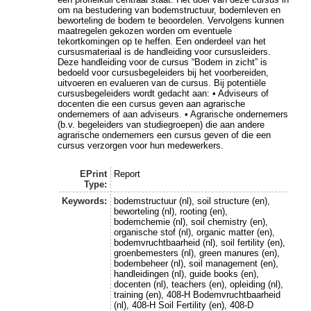
om na bestudering van bodemstructuur, bodemleven en
beworteling de bodem te beoordelen. Vervolgens kunnen
maatregelen gekozen worden om eventuele
tekortkomingen op te heffen. Een onderdeel van het
cursusmateriaal is de handleiding voor cursusleiders.
Deze handleiding voor de cursus “Bodem in zicht” is
bedoeld voor cursusbegeleiders bij het voorbereiden,
uitvoeren en evalueren van de cursus. Bij potentiële
cursusbegeleiders wordt gedacht aan: • Adviseurs of
docenten die een cursus geven aan agrarische
ondernemers of aan adviseurs. • Agrarische ondernemers
(b.v. begeleiders van studiegroepen) die aan andere
agrarische ondernemers een cursus geven of die een
cursus verzorgen voor hun medewerkers.
EPrint
Report
Type:
Keywords:
bodemstructuur (nl), soil structure (en),
beworteling (nl), rooting (en),
bodemchemie (nl), soil chemistry (en),
organische stof (nl), organic matter (en),
bodemvruchtbaarheid (nl), soil fertility (en),
groenbemesters (nl), green manures (en),
bodembeheer (nl), soil management (en),
handleidingen (nl), guide books (en),
docenten (nl), teachers (en), opleiding (nl),
training (en), 408-H Bodemvruchtbaarheid
(nl), 408-H Soil Fertility (en), 408-D