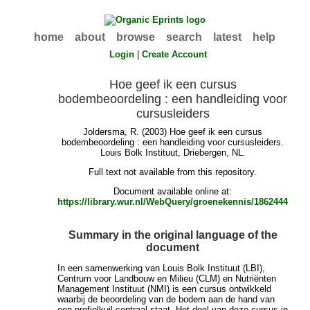
home
about
browse
search
latest
help
Login
|
Create Account
Hoe geef ik een cursus
bodembeoordeling : een handleiding voor
cursusleiders
Joldersma, R.
(2003) Hoe geef ik een cursus
bodembeoordeling : een handleiding voor cursusleiders.
Louis Bolk Instituut, Driebergen, NL.
Full text not available from this repository.
Document available online at:
https://library.wur.nl/WebQuery/groenekennis/1862444
Summary in the original language of the
document
In een samenwerking van Louis Bolk Instituut (LBI),
Centrum voor Landbouw en Milieu (CLM) en Nutriënten
Management Instituut (NMI) is een cursus ontwikkeld
waarbij de beoordeling van de bodem aan de hand van
een profielkuil centraal staat. Het doel van deze cursus in