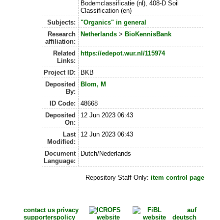
Bodemclassificatie (nl), 408-D Soil
Classification (en)
Subjects:
"Organics" in general
Research
Netherlands
>
BioKennisBank
affiliation:
Related
https://edepot.wur.nl/115974
Links:
Project ID:
BKB
Deposited
Blom, M
By:
ID Code:
48668
Deposited
12 Jun 2023 06:43
On:
Last
12 Jun 2023 06:43
Modified:
Document
Dutch/Nederlands
Language:
Repository Staff Only:
item control page
contact us
privacy
auf
supporters
policy
deutsch