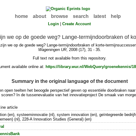
home
about
browse
search
latest
help
Login
|
Create Account
 zijn we op de goede weg? Lange-termijndoorbraken of k
: zijn we op de goede weg? Lange-termijndoorbraken of korte-termijnsuccess
Wageningen UR
, 2008 (17), 31 - 35.
Full text not available from this repository.
ment available online at:
https://library.wur.nl/WebQuery/groenekennis/1
Summary in the original language of the document
ten open teelten het beoogde perspectief geven op essentiële doorbraken naa
jn scoren? In de tussenevaluatie van het innovatieproject De smaak van morg
ne article
ation (en), systeeminnovatie (nl), system innovation (en), geïntegreerde bedri
gemeen) (nl), 228-A Innovation Studies (General) (en)
ral
ennisBank