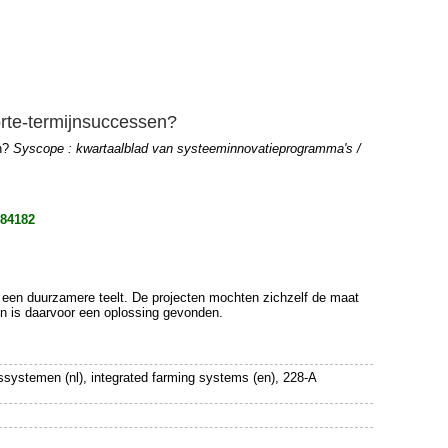
orte-termijnsuccessen?
en?
Syscope : kwartaalblad van systeeminnovatieprogramma's /
884182
r een duurzamere teelt. De projecten mochten zichzelf de maat
en is daarvoor een oplossing gevonden.
jfssystemen (nl), integrated farming systems (en), 228-A