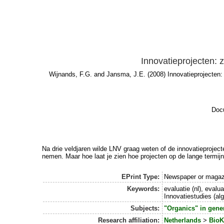
Innovatieprojecten:
Wijnands, F.G.
and
Jansma, J.E.
(2008) Innovatieprojecten
Docu
Na drie veldjaren wilde LNV graag weten of de innovatieprojec
nemen. Maar hoe laat je zien hoe projecten op de lange termi
EPrint Type:
Newspaper or magazi
Keywords:
evaluatie (nl), evalu
Innovatiestudies (al
Subjects:
"Organics" in gene
Research affiliation:
Netherlands
>
BioK