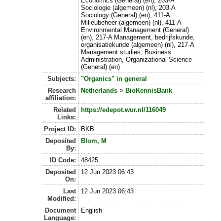
Economics (General) (en), 203-A
Sociologie (algemeen) (nl), 203-A
Sociology (General) (en), 411-A
Milieubeheer (algemeen) (nl), 411-A
Environmental Management (General)
(en), 217-A Management, bedrijfskunde,
organisatiekunde (algemeen) (nl), 217-A
Management studies, Business
Administration, Organizational Science
(General) (en)
Subjects:
"Organics" in general
Research
Netherlands
>
BioKennisBank
affiliation:
Related
https://edepot.wur.nl/116049
Links:
Project ID:
BKB
Deposited
Blom, M
By:
ID Code:
48425
Deposited
12 Jun 2023 06:43
On:
Last
12 Jun 2023 06:43
Modified:
Document
English
Language: