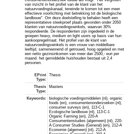
van inzicht in het profiel van de klant van het
natuurvoedingskanaal, teneinde te komen tot een meer
effectieve voorlichting met betrekking tot de biologische
landbouw". Om deze doelstelling te behalen heeft een
representatieve steekproef plaats gevonden onder 2050
klanten van natuurvoedingswinkels, waarvan 30%
respondeerde. De respondenten zijn ingedeeld in de
groepen heavy, medium en light users op basis van hun
aankoopregelmaat. Het profiel van de klant van
natuurvoedingswinkels is een vrouw van middelbare
leeftijd, samenwonend of getrouwd, hoog opgeleid en met
een netto gezinsinkomen van meer dan 2500,- euri per
maand. het gemiddelde huishouden bestaat uit 2,4
personen.
EPrint
Thesis
Type:
Thesis
Masters
Type:
Keywords:
biologische voedingsmiddelen (nl), organic
foods (en), consumentenonderzoeken (nl),
consumer surveys (en), 113-C-1
Ecologische landbouw (nl), 113-C-1
Organic Farming (en), 220-A
Consumentenstudies (algemeen) (nl), 220-
A Consumer Studies (General) (en), 212-A
Economie (algemeen) (nl), 212-A