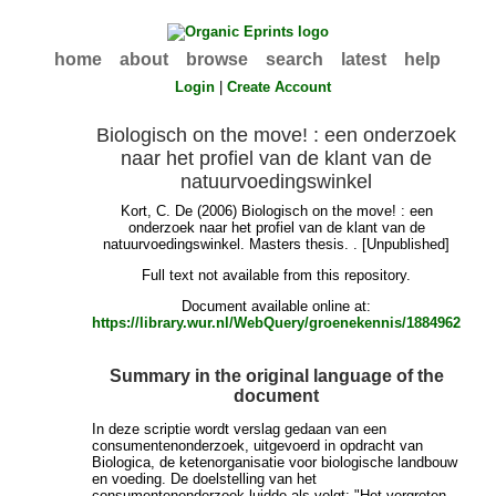
home
about
browse
search
latest
help
Login
|
Create Account
Biologisch on the move! : een onderzoek
naar het profiel van de klant van de
natuurvoedingswinkel
Kort, C. De
(2006) Biologisch on the move! : een
onderzoek naar het profiel van de klant van de
natuurvoedingswinkel. Masters thesis. . [Unpublished]
Full text not available from this repository.
Document available online at:
https://library.wur.nl/WebQuery/groenekennis/1884962
Summary in the original language of the
document
In deze scriptie wordt verslag gedaan van een
consumentenonderzoek, uitgevoerd in opdracht van
Biologica, de ketenorganisatie voor biologische landbouw
en voeding. De doelstelling van het
consumentenonderzoek luidde als volgt: "Het vergroten