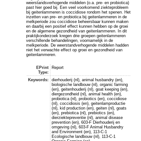
weerstandsverhogende middelen (o.a. pre- en probiotica)
past hier goed bij. Een veel voorkomend ziekteprobleem
bij geitenlammeren is coccidiose rondom het spenen. Het
inzetten van pre- en probiotica bij geitenlammeren in de
melkperiode zou coccidiose beheersbaar kunnen maken
en daarbij een positief effect kunnen hebben op de groei
en de algemene gezondheid van geitenlammeren. In dit
praktijkonderzoek kregen drie groepen geitenlammeren
verschillende behandelingen, voornamelijk in de
melkperiode. De weerstandverhogende middelen hadden
niet het verwachte effect op groei en gezondheid van
geitenlammeren.
EPrint
Report
Type:
Keywords:
dierhouderij (nl), animal husbandry (en),
biologische landbouw (nl), organic farming
(en), geitenhouderij (nl), goat keeping (en),
diergezondheid (nl), animal health (en),
probiotica (nl), probiotics (en), coccidiose
(nl), coccidiosis (en), geitenlamproductie
(nl), kid production (en), geiten (nl), goats
(en), prebiotica (nl), prebiotics (en),
dierziektepreventie (nl), animal disease
prevention (en), 603-F Dierhouderij en
omgeving (nl), 603-F Animal Husbandry
and Environment (en), 113-C-1
Ecologische landbouw (nl), 113-C-1