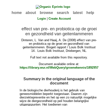
home
about
browse
search
latest
help
Login
|
Create Account
effect van pre- en probiotica op de groei
en gezondheid van geitenlammeren
Dinteren, L. Van
and
Haaij, A. De
(2008) effect van pre-
en probiotica op de groei en gezondheid van
geitenlammeren. Biogeit rapport / Louis Bolk Instituut
14.. Louis Bolk Instituut, Driebergen, NL.
Full text not available from this repository.
Document available online at:
https://library.wur.nl/WebQuery/groenekennis/1892957
Summary in the original language of the
document
In de biologische dierhouderij is het gebruik van
geneesmiddelen beperkt toegestaan. Daarom zijn
dierziektepreventie en het op een zo natuurlijk mogelijke
wijze de diergezondheid op peil houden belangrijke
uitgangspunten. Het toedienen van