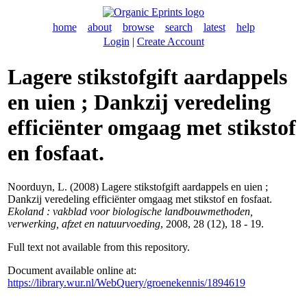
home
about
browse
search
latest
help
Login
|
Create Account
Lagere stikstofgift aardappels
en uien ; Dankzij veredeling
efficiënter omgaag met stikstof
en fosfaat.
Noorduyn, L.
(2008) Lagere stikstofgift aardappels en uien ;
Dankzij veredeling efficiënter omgaag met stikstof en fosfaat.
Ekoland : vakblad voor biologische landbouwmethoden,
verwerking, afzet en natuurvoeding
, 2008, 28 (12), 18 - 19.
Full text not available from this repository.
Document available online at:
https://library.wur.nl/WebQuery/groenekennis/1894619