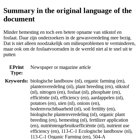
Summary in the original language of the
document
Minder bemesting en toch een betere opname van stikstof en
fosfaat. Daar zijn onderzoekers in de gewasveredeling mee bezig.
Dat is niet alleen noodzakelijk om milieuproblemen te verminderen,
maar ook om de fosfaatvoorraden in de wereld niet al te snel uit te
putten
EPrint
Newspaper or magazine article
Type:
Keywords:
biologische landbouw (nl), organic farming (en),
plantenveredeling (nl), plant breeding (en), stikstof
(nl), nitrogen (en), fosfaat (nl), phosphate (en),
efficiëntie (nl), efficiency (en), aardappelen (nl),
potatoes (en), uien (nl), onions (en),
bodemvruchtbaarheid (nl), soil fertility (en),
biologische plantenveredeling (nl), organic plant
breeding (en), bemesting (nl), fertilizer application
(en), nutriëntengebruiksefficiëntie (nl), nutrient use
efficiency (en), 113-C-1 Ecologische landbouw (nl),
113-C-1 Organic Farming (en), 504-A