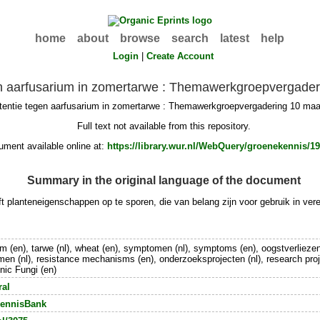
home
about
browse
search
latest
help
Login
|
Create Account
en aarfusarium in zomertarwe : Themawerkgroepvergader
tentie tegen aarfusarium in zomertarwe : Themawerkgroepvergadering 10 maar
Full text not available from this repository.
ment available online at:
https://library.wur.nl/WebQuery/groenekennis/1
Summary in the original language of the document
eft planteneigenschappen op te sporen, die van belang zijn voor gebruik in v
um (en), tarwe (nl), wheat (en), symptomen (nl), symptoms (en), oogstverliezen
en (nl), resistance mechanisms (en), onderzoeksprojecten (nl), research pro
nic Fungi (en)
ral
ennisBank