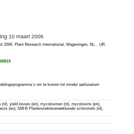
ing 10 maart 2006
t 2006. Plant Research International, Wageningen, NL, , UR.
900819
eredelingsprogramma´s om te komen tot minder aarfusarium
 (nl), yield losses (en), mycotoxinen (nl), mycotoxins (en),
jects (en), 508-B Plantenziekteverwekkende schimmels (nl),