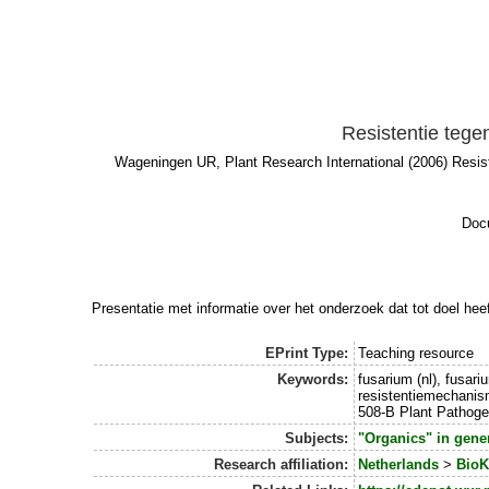
Resistentie teg
Wageningen UR, Plant Research International (2006) Resis
Docu
Presentatie met informatie over het onderzoek dat tot doel he
EPrint Type:
Teaching resource
Keywords:
fusarium (nl), fusari
resistentiemechanism
508-B Plant Pathoge
Subjects:
"Organics" in gene
Research affiliation:
Netherlands
>
BioK