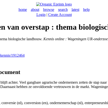
home
about
browse
search
latest
help
Login
|
Create Account
n van overstap : thema biologis
thema biologische landbouw.
Kennis online : Wageningen UR-onderzo
nekennis/1912464
document
blijft achter. Veel gangbare agrarische ondernemers zetten de stap naa
 Daarnaast hebben ze onvoldoende vertrouwen in de markt. Wageninge
, conversie (nl), conversion (en), ondernemerschap (nl), entrepreneurs