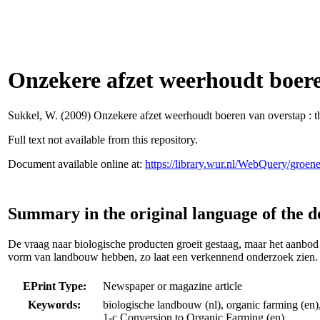
Onzekere afzet weerhoudt boere
Sukkel, W.
(2009) Onzekere afzet weerhoudt boeren van overstap : 
Full text not available from this repository.
Document available online at:
https://library.wur.nl/WebQuery/groe
Summary in the original language of the 
De vraag naar biologische producten groeit gestaag, maar het aanbod 
vorm van landbouw hebben, zo laat een verkennend onderzoek zien.
EPrint Type:
Newspaper or magazine article
Keywords:
biologische landbouw (nl), organic farming (en)
1-c Conversion to Organic Farming (en)