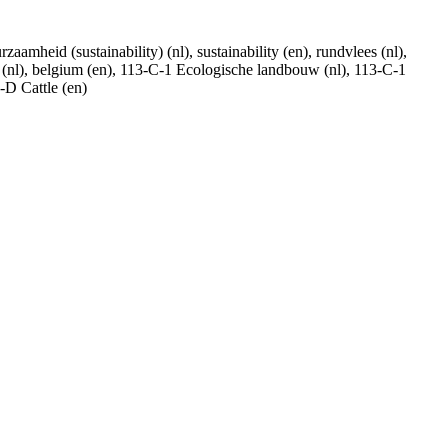
zaamheid (sustainability) (nl), sustainability (en), rundvlees (nl),
ië (nl), belgium (en), 113-C-1 Ecologische landbouw (nl), 113-C-1
-D Cattle (en)