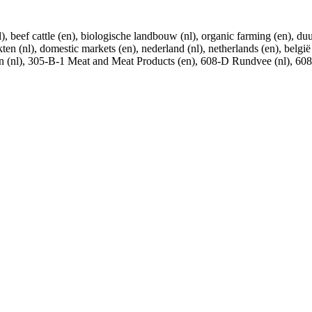
), beef cattle (en), biologische landbouw (nl), organic farming (en), duur
kten (nl), domestic markets (en), nederland (nl), netherlands (en), belg
n (nl), 305-B-1 Meat and Meat Products (en), 608-D Rundvee (nl), 608