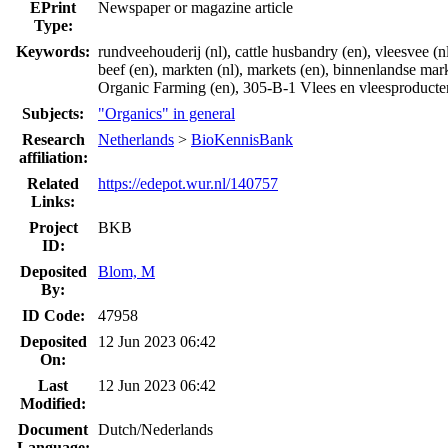
EPrint
Newspaper or magazine article
Type:
Keywords:
rundveehouderij (nl), cattle husbandry (en), vleesvee (nl
beef (en), markten (nl), markets (en), binnenlandse mar
Organic Farming (en), 305-B-1 Vlees en vleesproducte
Subjects:
"Organics" in general
Research
Netherlands
>
BioKennisBank
affiliation:
Related
https://edepot.wur.nl/140757
Links:
Project
BKB
ID:
Deposited
Blom, M
By:
ID Code:
47958
Deposited
12 Jun 2023 06:42
On:
Last
12 Jun 2023 06:42
Modified:
Document
Dutch/Nederlands
Language: