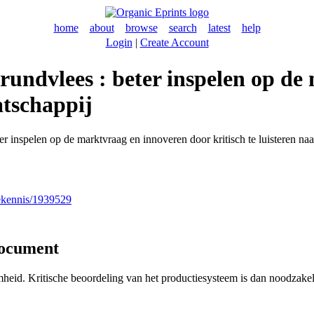
home
about
browse
search
latest
help
Login
|
Create Account
rundvlees : beter inspelen op de
atschappij
r inspelen op de marktvraag en innoveren door kritisch te luisteren na
nekennis/1939529
document
eid. Kritische beoordeling van het productiesysteem is dan noodzakel