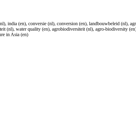
), india (en), conversie (nl), conversion (en), landbouwbeleid (nl), agric
iteit (nl), water quality (en), agrobiodiversiteit (nl), agro-biodiversit
re in Asia (en)