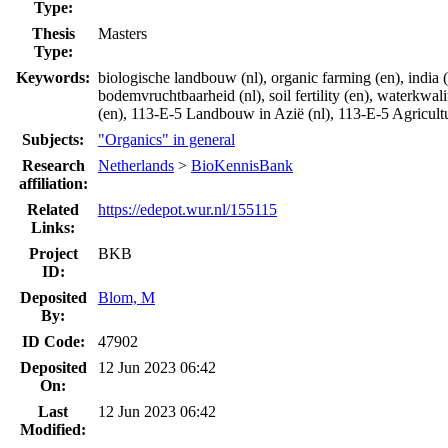
Type:
Thesis
Masters
Type:
Keywords:
biologische landbouw (nl), organic farming (en), india (nl
bodemvruchtbaarheid (nl), soil fertility (en), waterkwal
(en), 113-E-5 Landbouw in Azië (nl), 113-E-5 Agricultu
Subjects:
"Organics" in general
Research
Netherlands
>
BioKennisBank
affiliation:
Related
https://edepot.wur.nl/155115
Links:
Project
BKB
ID:
Deposited
Blom, M
By:
ID Code:
47902
Deposited
12 Jun 2023 06:42
On:
Last
12 Jun 2023 06:42
Modified: