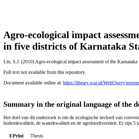
Agro-ecological impact assessm
in five districts of Karnataka St
Lin, S.J.
(2010) Agro-ecological impact assessment of the Karnataka St
Full text not available from this repository.
Document available online at:
https://library.wur.nl/WebQuery/groe
Summary in the original language of the 
Het doel van dit onderzoek is om de ecologische invloed van conversie
bodemkwaliteit, de waterkwaliteit en de agrobiodiversiteit. Er zijn 5 t
EPrint
Thesis