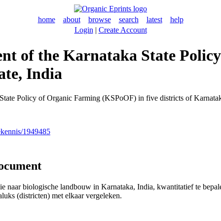
home
about
browse
search
latest
help
Login
|
Create Account
ent of the Karnataka State Pol
ate, India
ate Policy of Organic Farming (KSPoOF) in five districts of Karnataka 
nekennis/1949485
document
 naar biologische landbouw in Karnataka, India, kwantitatief te bepale
aluks (districten) met elkaar vergeleken.