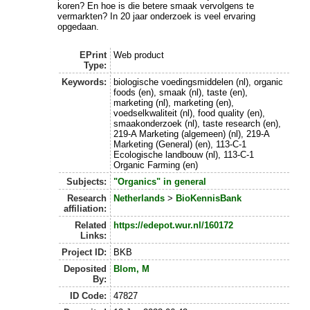
koren? En hoe is die betere smaak vervolgens te
vermarkten? In 20 jaar onderzoek is veel ervaring
opgedaan.
EPrint
Web product
Type:
Keywords:
biologische voedingsmiddelen (nl), organic
foods (en), smaak (nl), taste (en),
marketing (nl), marketing (en),
voedselkwaliteit (nl), food quality (en),
smaakonderzoek (nl), taste research (en),
219-A Marketing (algemeen) (nl), 219-A
Marketing (General) (en), 113-C-1
Ecologische landbouw (nl), 113-C-1
Organic Farming (en)
Subjects:
"Organics" in general
Research
Netherlands
>
BioKennisBank
affiliation:
Related
https://edepot.wur.nl/160172
Links:
Project ID:
BKB
Deposited
Blom, M
By:
ID Code:
47827