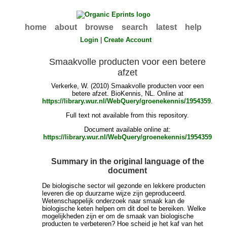
home
about
browse
search
latest
help
Login
|
Create Account
Smaakvolle producten voor een betere
afzet
Verkerke, W.
(2010) Smaakvolle producten voor een
betere afzet. BioKennis, NL. Online at
https://library.wur.nl/WebQuery/groenekennis/1954359
.
Full text not available from this repository.
Document available online at:
https://library.wur.nl/WebQuery/groenekennis/1954359
Summary in the original language of the
document
De biologische sector wil gezonde en lekkere producten
leveren die op duurzame wijze zijn geproduceerd.
Wetenschappelijk onderzoek naar smaak kan de
biologische keten helpen om dit doel te bereiken. Welke
mogelijkheden zijn er om de smaak van biologische
producten te verbeteren? Hoe scheid je het kaf van het