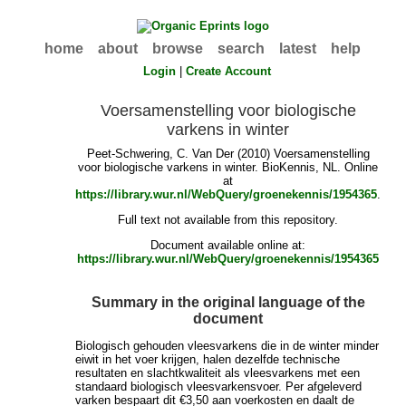
home
about
browse
search
latest
help
Login
|
Create Account
Voersamenstelling voor biologische
varkens in winter
Peet-Schwering, C. Van Der
(2010) Voersamenstelling
voor biologische varkens in winter. BioKennis, NL. Online
at
https://library.wur.nl/WebQuery/groenekennis/1954365
.
Full text not available from this repository.
Document available online at:
https://library.wur.nl/WebQuery/groenekennis/1954365
Summary in the original language of the
document
Biologisch gehouden vleesvarkens die in de winter minder
eiwit in het voer krijgen, halen dezelfde technische
resultaten en slachtkwaliteit als vleesvarkens met een
standaard biologisch vleesvarkensvoer. Per afgeleverd
varken bespaart dit €3,50 aan voerkosten en daalt de