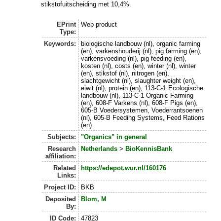
stikstofuitscheiding met 10,4%.
EPrint
Web product
Type:
Keywords:
biologische landbouw (nl), organic farming
(en), varkenshouderij (nl), pig farming (en),
varkensvoeding (nl), pig feeding (en),
kosten (nl), costs (en), winter (nl), winter
(en), stikstof (nl), nitrogen (en),
slachtgewicht (nl), slaughter weight (en),
eiwit (nl), protein (en), 113-C-1 Ecologische
landbouw (nl), 113-C-1 Organic Farming
(en), 608-F Varkens (nl), 608-F Pigs (en),
605-B Voedersystemen, Voederrantsoenen
(nl), 605-B Feeding Systems, Feed Rations
(en)
Subjects:
"Organics" in general
Research
Netherlands
>
BioKennisBank
affiliation:
Related
https://edepot.wur.nl/160176
Links:
Project ID:
BKB
Deposited
Blom, M
By:
ID Code:
47823