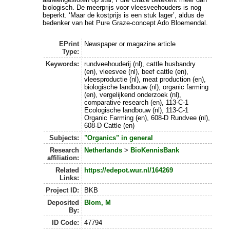
biologisch. De meerprijs voor vleesveehouders is nog
beperkt. ‘Maar de kostprijs is een stuk lager’, aldus de
bedenker van het Pure Graze-concept Ado Bloemendal.
EPrint
Newspaper or magazine article
Type:
Keywords:
rundveehouderij (nl), cattle husbandry
(en), vleesvee (nl), beef cattle (en),
vleesproductie (nl), meat production (en),
biologische landbouw (nl), organic farming
(en), vergelijkend onderzoek (nl),
comparative research (en), 113-C-1
Ecologische landbouw (nl), 113-C-1
Organic Farming (en), 608-D Rundvee (nl),
608-D Cattle (en)
Subjects:
"Organics" in general
Research
Netherlands
>
BioKennisBank
affiliation:
Related
https://edepot.wur.nl/164269
Links:
Project ID:
BKB
Deposited
Blom, M
By:
ID Code:
47794