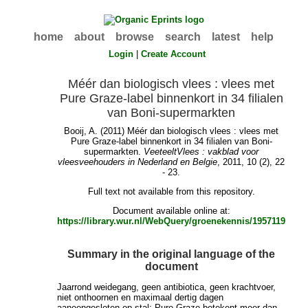
home
about
browse
search
latest
help
Login
|
Create Account
Méér dan biologisch vlees : vlees met
Pure Graze-label binnenkort in 34 filialen
van Boni-supermarkten
Booij, A.
(2011) Méér dan biologisch vlees : vlees met
Pure Graze-label binnenkort in 34 filialen van Boni-
supermarkten.
VeeteeltVlees : vakblad voor
vleesveehouders in Nederland en Belgie
, 2011, 10 (2), 22
- 23.
Full text not available from this repository.
Document available online at:
https://library.wur.nl/WebQuery/groenekennis/1957119
Summary in the original language of the
document
Jaarrond weidegang, geen antibiotica, geen krachtvoer,
niet onthoornen en maximaal dertig dagen
aaneengesloten op stal; Pure Graze betekent meer dan