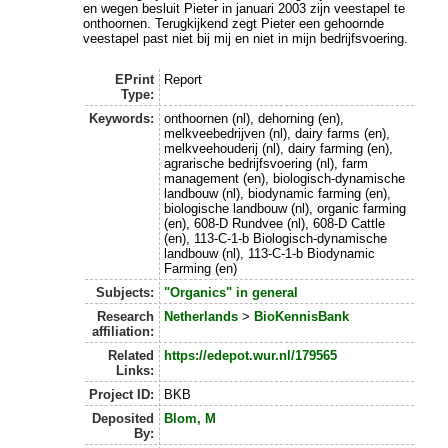
en wegen besluit Pieter in januari 2003 zijn veestapel te
onthoornen. Terugkijkend zegt Pieter een gehoornde
veestapel past niet bij mij en niet in mijn bedrijfsvoering.
EPrint
Report
Type:
Keywords:
onthoornen (nl), dehorning (en),
melkveebedrijven (nl), dairy farms (en),
melkveehouderij (nl), dairy farming (en),
agrarische bedrijfsvoering (nl), farm
management (en), biologisch-dynamische
landbouw (nl), biodynamic farming (en),
biologische landbouw (nl), organic farming
(en), 608-D Rundvee (nl), 608-D Cattle
(en), 113-C-1-b Biologisch-dynamische
landbouw (nl), 113-C-1-b Biodynamic
Farming (en)
Subjects:
"Organics" in general
Research
Netherlands
>
BioKennisBank
affiliation:
Related
https://edepot.wur.nl/179565
Links:
Project ID:
BKB
Deposited
Blom, M
By: