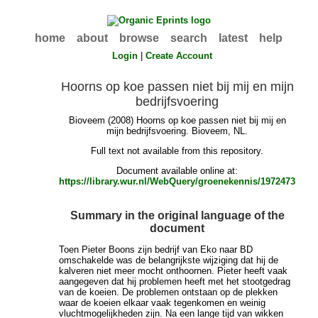
home
about
browse
search
latest
help
Login
|
Create Account
Hoorns op koe passen niet bij mij en mijn
bedrijfsvoering
Bioveem (2008) Hoorns op koe passen niet bij mij en
mijn bedrijfsvoering. Bioveem, NL.
Full text not available from this repository.
Document available online at:
https://library.wur.nl/WebQuery/groenekennis/1972473
Summary in the original language of the
document
Toen Pieter Boons zijn bedrijf van Eko naar BD
omschakelde was de belangrijkste wijziging dat hij de
kalveren niet meer mocht onthoornen. Pieter heeft vaak
aangegeven dat hij problemen heeft met het stootgedrag
van de koeien. De problemen ontstaan op de plekken
waar de koeien elkaar vaak tegenkomen en weinig
vluchtmogelijkheden zijn. Na een lange tijd van wikken